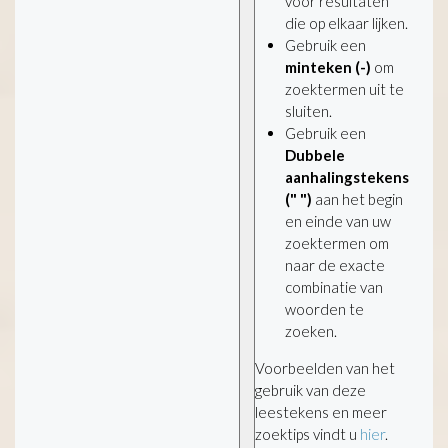
voor resultaten
die op elkaar lijken.
Gebruik een
minteken (-)
om
zoektermen uit te
sluiten.
Gebruik een
Dubbele
aanhalingstekens
(" ")
aan het begin
en einde van uw
zoektermen om
naar de exacte
combinatie van
woorden te
zoeken.
Voorbeelden van het
gebruik van deze
leestekens en meer
zoektips vindt u
hier
.