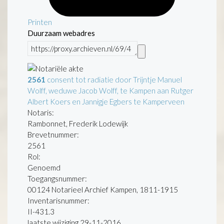
Printen
Duurzaam webadres
2561
consent tot radiatie door Trijntje Manuel
Wolff, weduwe Jacob Wolff, te Kampen aan Rutger
Albert Koers en Jannigje Egbers te Kamperveen
Notaris:
Rambonnet, Frederik Lodewijk
Brevetnummer:
2561
Rol:
Genoemd
Toegangsnummer
:
00124 Notarieel Archief Kampen, 1811-1915
Inventarisnummer
:
II-431.3
laatste wijziging 29-11-2016