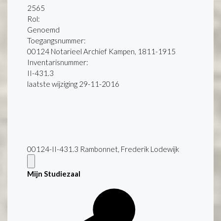
2565
Rol:
Genoemd
Toegangsnummer
:
00124 Notarieel Archief Kampen, 1811-1915
Inventarisnummer
:
II-431.3
laatste wijziging 29-11-2016
00124-II-431.3 Rambonnet, Frederik Lodewijk
Mijn Studiezaal