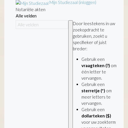
Mijn Studiezaal (inloggen)
Notariële akten
Alle velden
Door leestekens in uw
zoekopdracht te
gebruiken, zoekt u
specifieker of juist
breder:
Gebruik een
vraagteken (?)
om
één letter te
vervangen.
Gebruik een
sterretje (*)
om
meer letters te
vervangen.
Gebruik een
dollarteken ($)
voor uw zoekterm