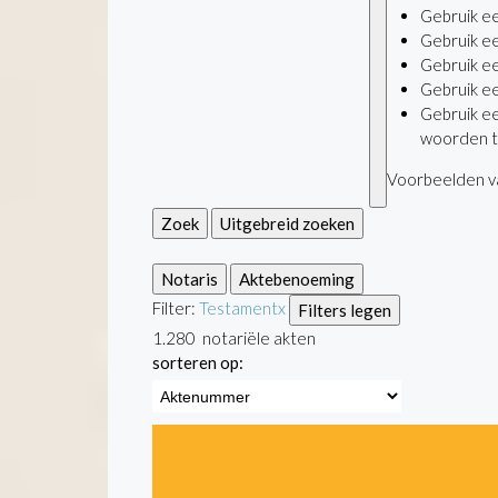
Gebruik e
Gebruik e
Gebruik e
Gebruik e
Gebruik e
woorden t
Voorbeelden va
Zoek
Uitgebreid zoeken
Notaris
Aktebenoeming
Filter:
Testament
x
Filters legen
1.280
notariële akten
sorteren op: