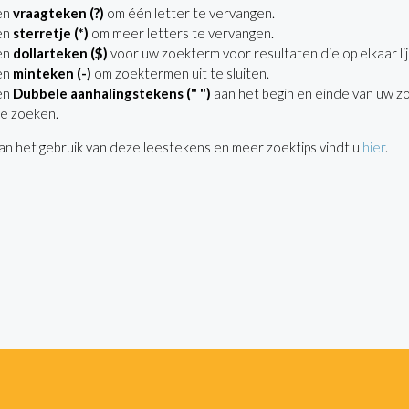
en
vraagteken (?)
om één letter te vervangen.
en
sterretje (*)
om meer letters te vervangen.
en
dollarteken ($)
voor uw zoekterm voor resultaten die op elkaar lij
en
minteken (-)
om zoektermen uit te sluiten.
en
Dubbele aanhalingstekens (" ")
aan het begin en einde van uw z
e zoeken.
n het gebruik van deze leestekens en meer zoektips vindt u
hier
.