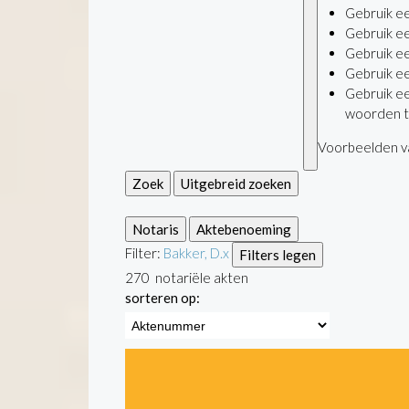
Gebruik e
Gebruik e
Gebruik e
Gebruik e
Gebruik e
woorden t
Voorbeelden va
Zoek
Uitgebreid zoeken
Notaris
Aktebenoeming
Filter:
Bakker, D.
x
Filters legen
270
notariële akten
sorteren op: