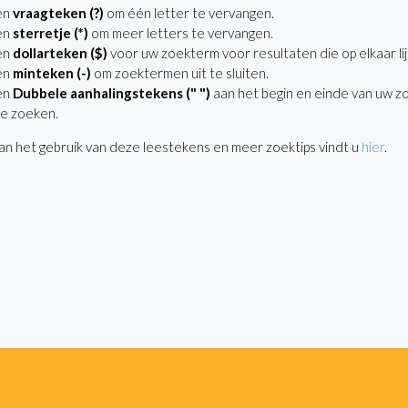
en
vraagteken (?)
om één letter te vervangen.
en
sterretje (*)
om meer letters te vervangen.
en
dollarteken ($)
voor uw zoekterm voor resultaten die op elkaar lij
en
minteken (-)
om zoektermen uit te sluiten.
en
Dubbele aanhalingstekens (" ")
aan het begin en einde van uw z
e zoeken.
n het gebruik van deze leestekens en meer zoektips vindt u
hier
.