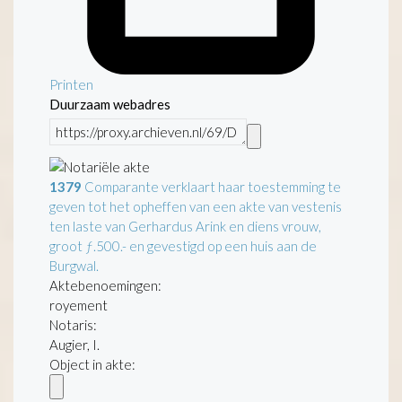
Printen
Duurzaam webadres
1379
Comparante verklaart haar toestemming te
geven tot het opheffen van een akte van vestenis
ten laste van Gerhardus Arink en diens vrouw,
groot ƒ.500.- en gevestigd op een huis aan de
Burgwal.
Aktebenoemingen:
royement
Notaris:
Augier, I.
Object in akte: