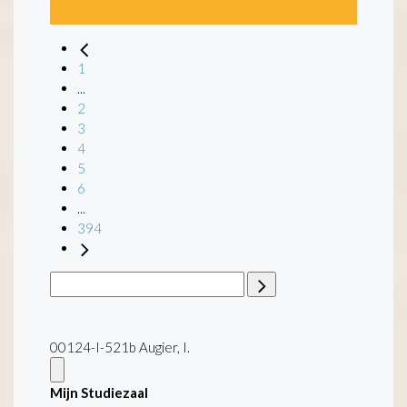
1
...
2
3
4
5
6
...
394
00124-I-521b Augier, I.
Mijn Studiezaal