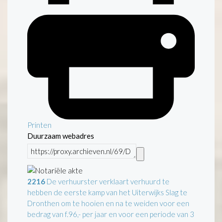
Printen
Duurzaam webadres
2216
De verhuurster verklaart verhuurd te
hebben de eerste kamp van het Uiterwijks Slag te
Dronthen om te hooien en na te weiden voor een
bedrag van f.96,- per jaar en voor een periode van 3