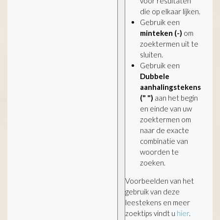
voor resultaten
die op elkaar lijken.
Gebruik een
minteken (-)
om
zoektermen uit te
sluiten.
Gebruik een
Dubbele
aanhalingstekens
(" ")
aan het begin
en einde van uw
zoektermen om
naar de exacte
combinatie van
woorden te
zoeken.
Voorbeelden van het
gebruik van deze
leestekens en meer
zoektips vindt u
hier
.