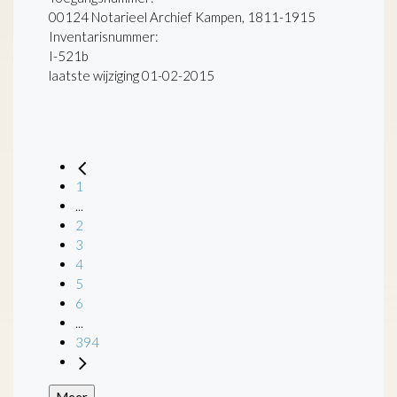
00124 Notarieel Archief Kampen, 1811-1915
Inventarisnummer
:
I-521b
laatste wijziging 01-02-2015
1
...
2
3
4
5
6
...
394
Meer