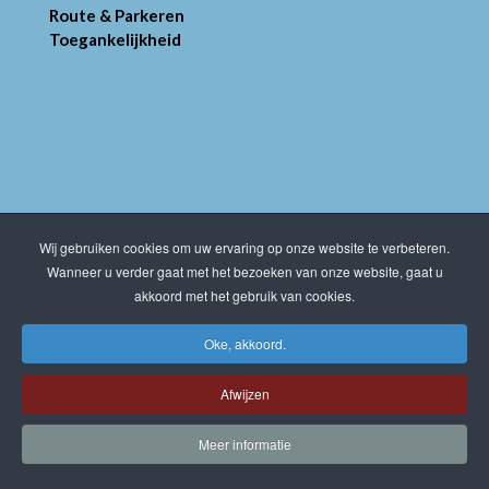
Route & Parkeren
Toegankelijkheid
OPENINGSTIJDEN
Wij gebruiken cookies om uw ervaring op onze website te verbeteren.
Wanneer u verder gaat met het bezoeken van onze website, gaat u
Het Informatiecentrum is op reservering geopend.
akkoord met het gebruik van cookies.
Dinsdag 09.00 - 12.00 uur
Oke, akkoord.
Dinsdag 13.00 - 16.00 uur
Donderdag 09.00 - 12.00 uur
Afwijzen
Donderdag 13.00 - 16.00 uur
Alleen op afspraak
Meer informatie