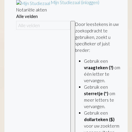
Mijn Studiezaal (inloggen)
Notariële akten
Alle velden
Door leestekens in uw
zoekopdracht te
gebruiken, zoekt u
specifieker of juist
breder:
Gebruik een
vraagteken (?)
om
één letter te
vervangen.
Gebruik een
sterretje (*)
om
meer letters te
vervangen.
Gebruik een
dollarteken ($)
voor uw zoekterm