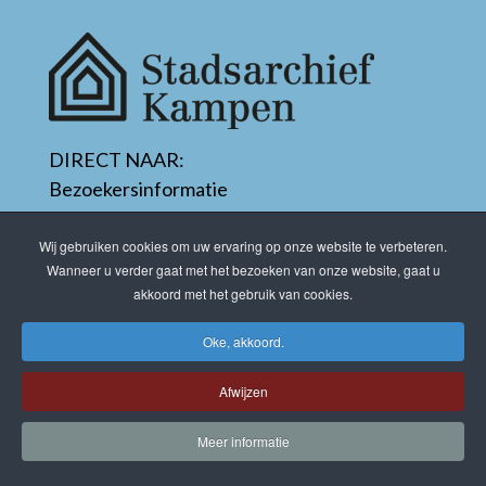
DIRECT NAAR:
Bezoekersinformatie
Direct zoeken
Educatie
Wij gebruiken cookies om uw ervaring op onze website te verbeteren.
Wanneer u verder gaat met het bezoeken van onze website, gaat u
Laatste nieuws
akkoord met het gebruik van cookies.
Oke, akkoord.
STADSARCHIEF KAMPEN
Afwijzen
E:
info@stadsarchiefkampen.nl
Meer informatie
T:
038 - 3370770