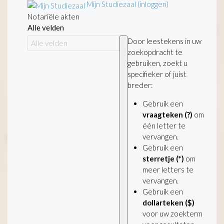
Mijn Studiezaal (inloggen)
Notariële akten
Alle velden
Door leestekens in uw
zoekopdracht te
gebruiken, zoekt u
specifieker of juist
breder:
Gebruik een
vraagteken (?)
om
één letter te
vervangen.
Gebruik een
sterretje (*)
om
meer letters te
vervangen.
Gebruik een
dollarteken ($)
voor uw zoekterm