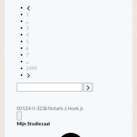
1
...
3
4
5
6
7
...
2499
00124-II-323b Notaris J. Hoek, jr.
Mijn Studiezaal