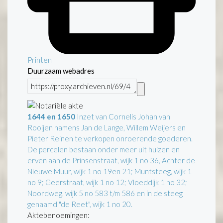
Printen
Duurzaam webadres
1644 en 1650
Inzet van Cornelis Johan van
Rooijen namens Jan de Lange, Willem Weijers en
Pieter Reinen te verkopen onroerende goederen.
De percelen bestaan onder meer uit huizen en
erven aan de Prinsenstraat, wijk 1 no 36, Achter de
Nieuwe Muur, wijk 1 no 19en 21; Muntsteeg, wijk 1
no 9; Geerstraat, wijk 1 no 12; Vloeddijk 1 no 32;
Noordweg, wijk 5 no 583 t/m 586 en in de steeg
genaamd "de Reet", wijk 1 no 20.
Aktebenoemingen: