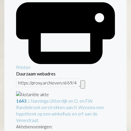
Printen
Duurzaam webadres
1643
J. Nanninga Uitterdijk en O. en F.W.
Randebroek verstrekken aan H. Wensma een
hypotheek op een winkelhuis en erf aan de
Venestraat.
Aktebenoemingen: