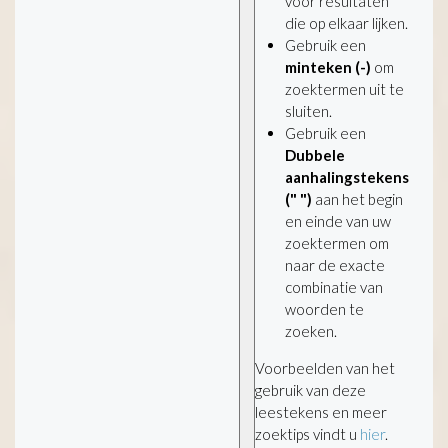
voor resultaten
die op elkaar lijken.
Gebruik een
minteken (-)
om
zoektermen uit te
sluiten.
Gebruik een
Dubbele
aanhalingstekens
(" ")
aan het begin
en einde van uw
zoektermen om
naar de exacte
combinatie van
woorden te
zoeken.
Voorbeelden van het
gebruik van deze
leestekens en meer
zoektips vindt u
hier
.