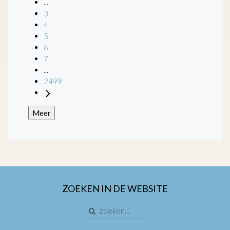
...
3
4
5
6
7
...
2499
Meer
ZOEKEN IN DE WEBSITE