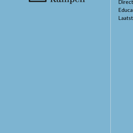
Direc
Educa
Laats