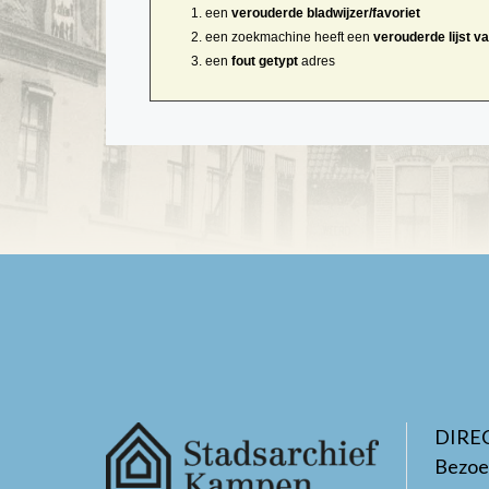
een
verouderde bladwijzer/favoriet
een zoekmachine heeft een
verouderde lijst v
een
fout getypt
adres
DIRE
Bezoe