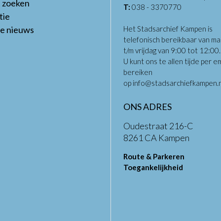
t zoeken
T:
038 - 3370770
tie
te nieuws
Het Stadsarchief Kampen is
telefonisch bereikbaar van m
t/m vrijdag van 9:00 tot 12:00
U kunt ons te allen tijde per em
bereiken
op
info@stadsarchiefkampen.n
ONS ADRES
Oudestraat 216-C
8261 CA Kampen
Route & Parkeren
Toegankelijkheid