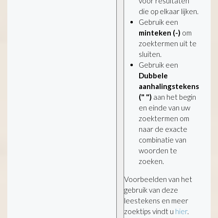
voor resultaten
die op elkaar lijken.
Gebruik een
minteken (-)
om
zoektermen uit te
sluiten.
Gebruik een
Dubbele
aanhalingstekens
(" ")
aan het begin
en einde van uw
zoektermen om
naar de exacte
combinatie van
woorden te
zoeken.
Voorbeelden van het
gebruik van deze
leestekens en meer
zoektips vindt u
hier
.