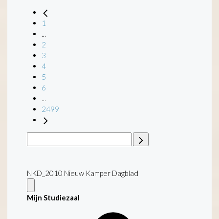
1
...
2
3
4
5
6
...
2499
NKD_2010 Nieuw Kamper Dagblad
Mijn Studiezaal