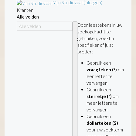
Mijn Studiezaal (inloggen)
Kranten
Alle velden
Door leestekens in uw
zoekopdracht te
gebruiken, zoekt u
specifieker of juist
breder:
Gebruik een
vraagteken (?)
om
één letter te
vervangen.
Gebruik een
sterretje (*)
om
meer letters te
vervangen.
Gebruik een
dollarteken ($)
voor uw zoekterm