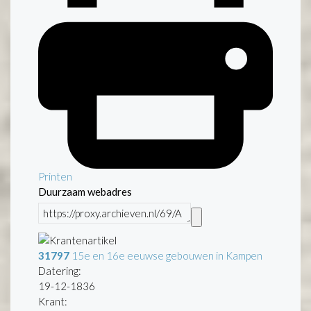
Printen
Duurzaam webadres
31797
15e en 16e eeuwse gebouwen in Kampen
Datering
:
19-12-1836
Krant: