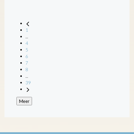
1
...
4
5
6
7
8
...
39
Meer