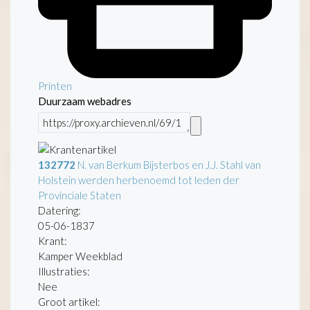
Printen
Duurzaam webadres
132772
N. van Berkum Bijsterbos en J.J. Stahl van
Holstein werden herbenoemd tot leden der
Provinciale Staten
Datering
:
05-06-1837
Krant:
Kamper Weekblad
Illustraties:
Nee
Groot artikel: