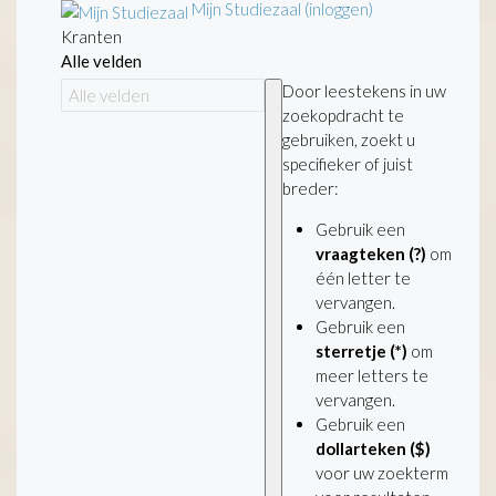
Mijn Studiezaal (inloggen)
Kranten
Alle velden
Door leestekens in uw
zoekopdracht te
gebruiken, zoekt u
specifieker of juist
breder:
Gebruik een
vraagteken (?)
om
één letter te
vervangen.
Gebruik een
sterretje (*)
om
meer letters te
vervangen.
Gebruik een
dollarteken ($)
voor uw zoekterm