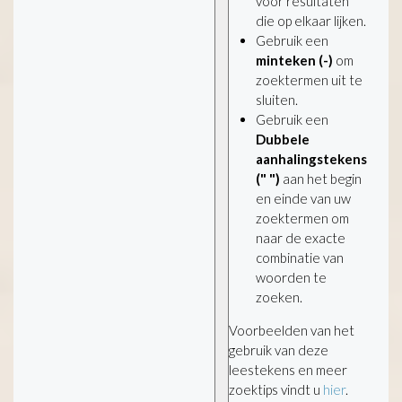
voor resultaten
die op elkaar lijken.
Gebruik een
minteken (-)
om
zoektermen uit te
sluiten.
Gebruik een
Dubbele
aanhalingstekens
(" ")
aan het begin
en einde van uw
zoektermen om
naar de exacte
combinatie van
woorden te
zoeken.
Voorbeelden van het
gebruik van deze
leestekens en meer
zoektips vindt u
hier
.