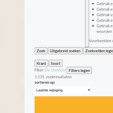
Gebruik 
Gebruik 
Gebruik 
Gebruik 
Gebruik 
woorden 
Voorbeelden v
Zoek
Uitgebreid zoeken
Zoekvelden leg
Krant
Soort
Filter:
De Stentor
x
Filters legen
1.135
zoekresultaten
sorteren op: