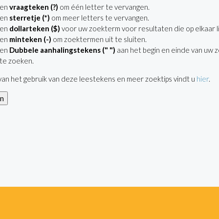
een
vraagteken (?)
om één letter te vervangen.
een
sterretje (*)
om meer letters te vervangen.
een
dollarteken ($)
voor uw zoekterm voor resultaten die op elkaar li
een
minteken (-)
om zoektermen uit te sluiten.
een
Dubbele aanhalingstekens (" ")
aan het begin en einde van uw 
te zoeken.
an het gebruik van deze leestekens en meer zoektips vindt u
hier
.
en