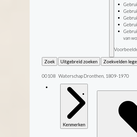
Gebru
Gebru
Gebru
Gebru
Gebru
van wo
Voorbeelde
Zoek
Uitgebreid zoeken
Zoekvelden leg
00108 Waterschap Dronthen, 1809-1970
Kenmerken