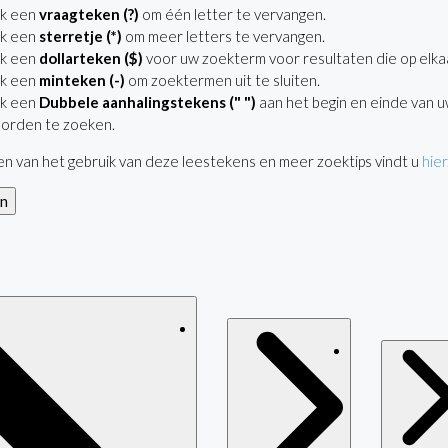
ik een
vraagteken (?)
om één letter te vervangen.
ik een
sterretje (*)
om meer letters te vervangen.
ik een
dollarteken ($)
voor uw zoekterm voor resultaten die op elkaar
ik een
minteken (-)
om zoektermen uit te sluiten.
ik een
Dubbele aanhalingstekens (" ")
aan het begin en einde van 
orden te zoeken.
n van het gebruik van deze leestekens en meer zoektips vindt u
hier
en