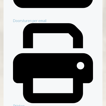
Doorsturen per email
Printen