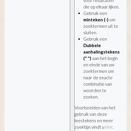
voor resultaten
die op elkaar lijken.
Gebruik een
minteken (-)
om
zoektermen uit te
sluiten.
Gebruik een
Dubbele
aanhalingstekens
(" ")
aan het begin
en einde van uw
zoektermen om
naar de exacte
combinatie van
woorden te
zoeken.
Voorbeelden van het
gebruik van deze
leestekens en meer
zoektips vindt u
hier
.