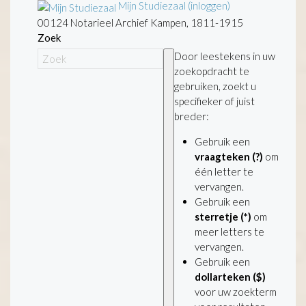
Mijn Studiezaal (inloggen)
00124 Notarieel Archief Kampen, 1811-1915
Zoek
Door leestekens in uw
zoekopdracht te
gebruiken, zoekt u
specifieker of juist
breder:
Gebruik een
vraagteken (?)
om
één letter te
vervangen.
Gebruik een
sterretje (*)
om
meer letters te
vervangen.
Gebruik een
dollarteken ($)
voor uw zoekterm