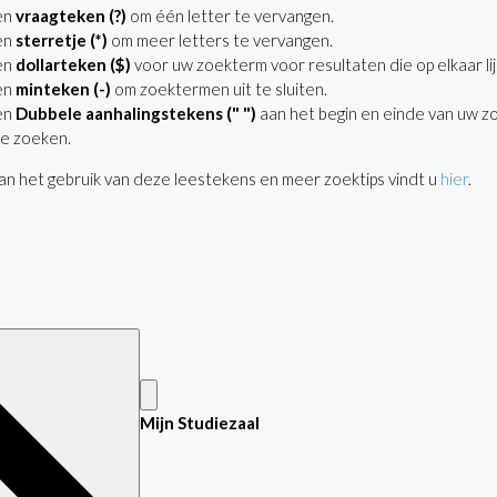
en
vraagteken (?)
om één letter te vervangen.
en
sterretje (*)
om meer letters te vervangen.
en
dollarteken ($)
voor uw zoekterm voor resultaten die op elkaar lij
en
minteken (-)
om zoektermen uit te sluiten.
en
Dubbele aanhalingstekens (" ")
aan het begin en einde van uw z
e zoeken.
n het gebruik van deze leestekens en meer zoektips vindt u
hier
.
Mijn Studiezaal