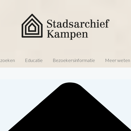
 zoeken
Educatie
Bezoekersinformatie
Meer weten o