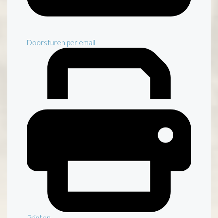
Doorsturen per email
Printen