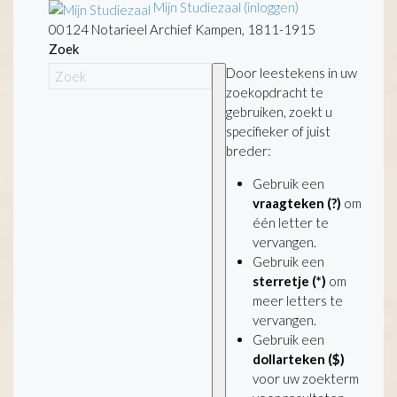
Mijn Studiezaal (inloggen)
00124 Notarieel Archief Kampen, 1811-1915
Zoek
Door leestekens in uw
zoekopdracht te
gebruiken, zoekt u
specifieker of juist
breder:
Gebruik een
vraagteken (?)
om
één letter te
vervangen.
Gebruik een
sterretje (*)
om
meer letters te
vervangen.
Gebruik een
dollarteken ($)
voor uw zoekterm