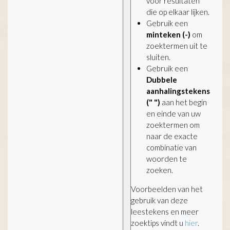
voor resultaten
die op elkaar lijken.
Gebruik een
minteken (-)
om
zoektermen uit te
sluiten.
Gebruik een
Dubbele
aanhalingstekens
(" ")
aan het begin
en einde van uw
zoektermen om
naar de exacte
combinatie van
woorden te
zoeken.
Voorbeelden van het
gebruik van deze
leestekens en meer
zoektips vindt u
hier
.