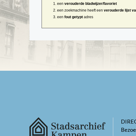
een
verouderde bladwijzer/favoriet
een zoekmachine heeft een
verouderde lijst v
een
fout getypt
adres
DIRE
Bezoe