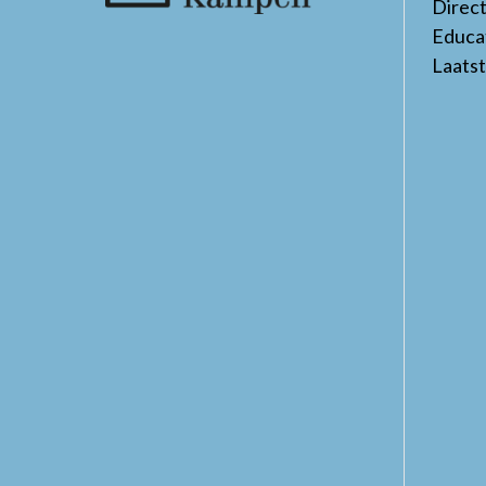
Direc
Educa
Laats