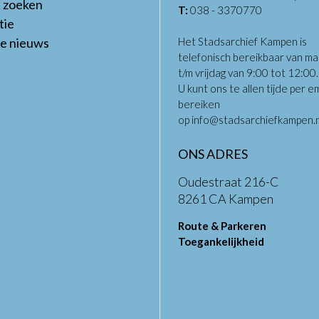
t zoeken
T:
038 - 3370770
tie
te nieuws
Het Stadsarchief Kampen is
telefonisch bereikbaar van m
t/m vrijdag van 9:00 tot 12:00
U kunt ons te allen tijde per em
bereiken
op
info@stadsarchiefkampen.n
ONS ADRES
Oudestraat 216-C
8261 CA Kampen
Route & Parkeren
Toegankelijkheid