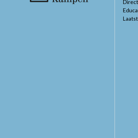
Direc
Educa
Laats