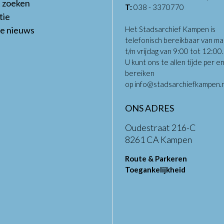
t zoeken
T:
038 - 3370770
tie
te nieuws
Het Stadsarchief Kampen is
telefonisch bereikbaar van m
t/m vrijdag van 9:00 tot 12:00
U kunt ons te allen tijde per em
bereiken
op
info@stadsarchiefkampen.n
ONS ADRES
Oudestraat 216-C
8261 CA Kampen
Route & Parkeren
Toegankelijkheid