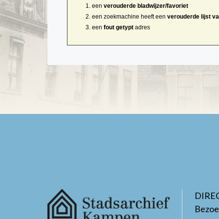
een
verouderde bladwijzer/favoriet
een zoekmachine heeft een
verouderde lijst v
een
fout getypt
adres
DIRE
Bezoe