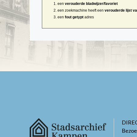
een
verouderde bladwijzer/favoriet
een zoekmachine heeft een
verouderde lijst v
een
fout getypt
adres
DIRE
Bezoe