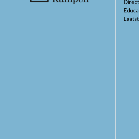
Direc
Educa
Laats