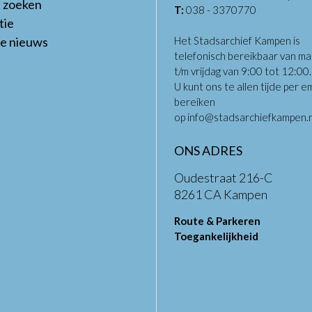
t zoeken
T:
038 - 3370770
tie
te nieuws
Het Stadsarchief Kampen is
telefonisch bereikbaar van m
t/m vrijdag van 9:00 tot 12:00
U kunt ons te allen tijde per em
bereiken
op
info@stadsarchiefkampen.n
ONS ADRES
Oudestraat 216-C
8261 CA Kampen
Route & Parkeren
Toegankelijkheid