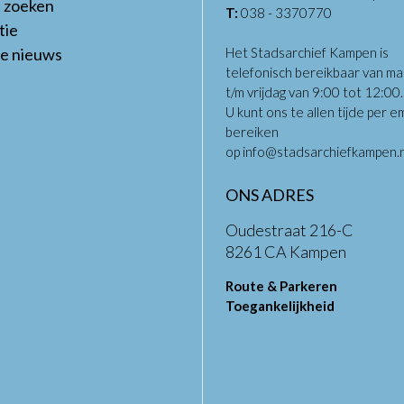
t zoeken
T:
038 - 3370770
tie
te nieuws
Het Stadsarchief Kampen is
telefonisch bereikbaar van m
t/m vrijdag van 9:00 tot 12:00
U kunt ons te allen tijde per em
bereiken
op
info@stadsarchiefkampen.n
ONS ADRES
Oudestraat 216-C
8261 CA Kampen
Route & Parkeren
Toegankelijkheid