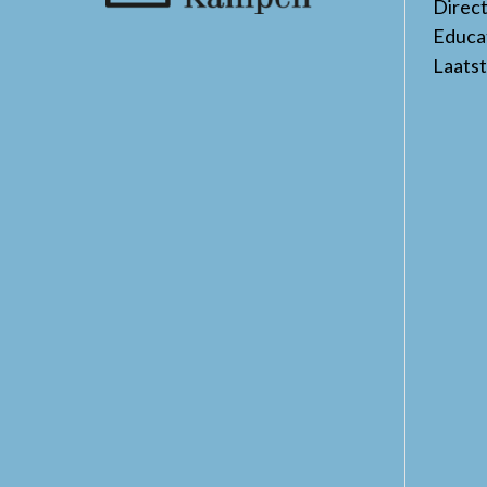
Direc
Educa
Laats