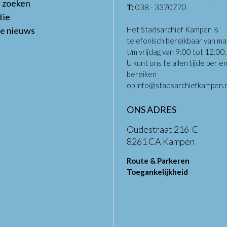
t zoeken
T:
038 - 3370770
tie
te nieuws
Het Stadsarchief Kampen is
telefonisch bereikbaar van m
t/m vrijdag van 9:00 tot 12:00
U kunt ons te allen tijde per em
bereiken
op
info@stadsarchiefkampen.n
ONS ADRES
Oudestraat 216-C
8261 CA Kampen
Route & Parkeren
Toegankelijkheid