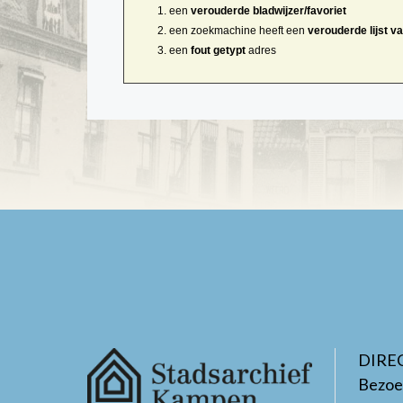
een
verouderde bladwijzer/favoriet
een zoekmachine heeft een
verouderde lijst v
een
fout getypt
adres
DIRE
Bezoe