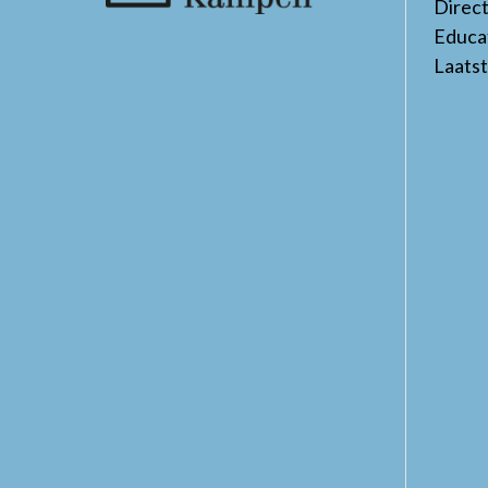
Direc
Educa
Laats