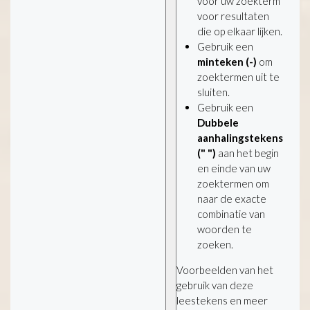
voor uw zoekterm
voor resultaten
die op elkaar lijken.
Gebruik een
minteken (-)
om
zoektermen uit te
sluiten.
Gebruik een
Dubbele
aanhalingstekens
(" ")
aan het begin
en einde van uw
zoektermen om
naar de exacte
combinatie van
woorden te
zoeken.
Voorbeelden van het
gebruik van deze
leestekens en meer