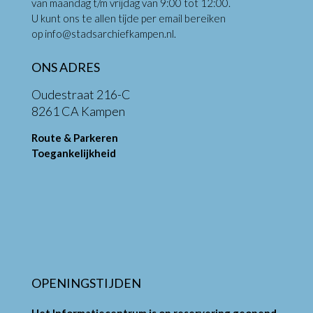
van maandag t/m vrijdag van 9:00 tot 12:00.
U kunt ons te allen tijde per email bereiken
op
info@stadsarchiefkampen.nl
.
ONS ADRES
Oudestraat 216-C
8261 CA Kampen
Route & Parkeren
Toegankelijkheid
OPENINGSTIJDEN
Het Informatiecentrum is op reservering geopend.