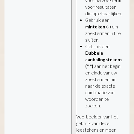
voor uw zoekterm
voor resultaten
die op elkaar lijken.
Gebruik een
minteken (-)
om
zoektermen uit te
sluiten.
Gebruik een
Dubbele
aanhalingstekens
(" ")
aan het begin
en einde van uw
zoektermen om
naar de exacte
combinatie van
woorden te
zoeken.
Voorbeelden van het
gebruik van deze
leestekens en meer