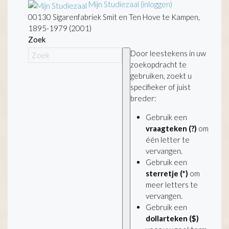
Mijn Studiezaal (inloggen)
00130 Sigarenfabriek Smit en Ten Hove te Kampen,
1895-1979 (2001)
Zoek
Door leestekens in uw
zoekopdracht te
gebruiken, zoekt u
specifieker of juist
breder:
Gebruik een
vraagteken (?)
om
één letter te
vervangen.
Gebruik een
sterretje (*)
om
meer letters te
vervangen.
Gebruik een
dollarteken ($)