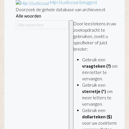
Mijn Studiezaal (inloggen)
Doorzoek de gehele database van archieven.nl
Alle woorden
Door leestekens in uw
zoekopdracht te
gebruiken, zoekt u
specifieker of juist
breder:
Gebruik een
vraagteken (?)
om
één letter te
vervangen.
Gebruik een
sterretje (*)
om
meer letters te
vervangen.
Gebruik een
dollarteken ($)
voor uw zoekterm