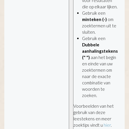
voor resultaten
die op elkaar lijken.
Gebruik een
minteken (-)
om
zoektermen uit te
sluiten.
Gebruik een
Dubbele
aanhalingstekens
(" ")
aan het begin
en einde van uw
zoektermen om
naar de exacte
combinatie van
woorden te
zoeken.
Voorbeelden van het
gebruik van deze
leestekens en meer
zoektips vindt u
hier
.