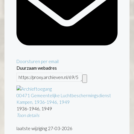
Doorsturen per email
Duurzaam webadres
00471 Gemeentelijke Luchtbeschermingsdienst
Kampen, 1936-1946, 1949
1936-1946, 1949
Toon details
Datering
:
1936-1946, 1949
laatste wijziging 27-03-2026