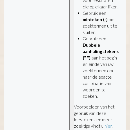
voor resultaten
die op elkaar lijken.
Gebruik een
minteken (-)
om
zoektermen uit te
sluiten.
Gebruik een
Dubbele
aanhalingstekens
(" ")
aan het begin
en einde van uw
zoektermen om
naar de exacte
combinatie van
woorden te
zoeken.
Voorbeelden van het
gebruik van deze
leestekens en meer
zoektips vindt u
hier
.