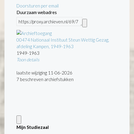
Doorsturen per email
Duurzaam webadres
00474 Nationaal Instituut Steun Wettig Gezag,
afdeling Kampen, 1949-1963
1949-1963
Toon details
Datering
:
1949-1963
laatste wijziging 11-06-2026
Omvang
7 beschreven archiefstukken
:
0,125 m.
Openbaarheid
:
Het archief is openbaar.
Categorie:
Defensie
Openbare orde en Veiligheid
Mijn Studiezaal