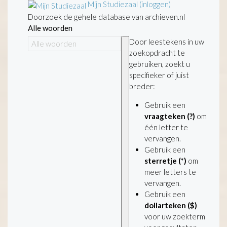
Mijn Studiezaal (inloggen)
Doorzoek de gehele database van archieven.nl
Alle woorden
Door leestekens in uw
zoekopdracht te
gebruiken, zoekt u
specifieker of juist
breder:
Gebruik een
vraagteken (?)
om
één letter te
vervangen.
Gebruik een
sterretje (*)
om
meer letters te
vervangen.
Gebruik een
dollarteken ($)
voor uw zoekterm