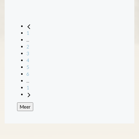
Openbaarheid
:
Het archief is openbaar.
Categorie:
Openbare orde en Veiligheid
1
...
2
3
4
5
6
...
1
Meer