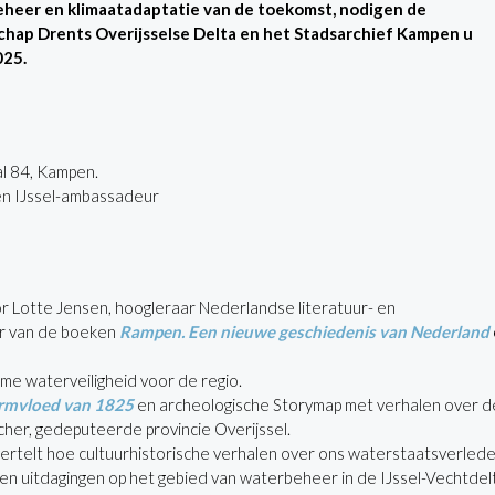
eheer en klimaatadaptatie van de toekomst, nodigen de
chap Drents Overijsselse Delta en het Stadsarchief Kampen u
025.
l 84, Kampen.
 en IJssel-ambassadeur
r Lotte Jensen, hoogleraar Nederlandse literatuur- en
ur van de boeken
Rampen. Een nieuwe geschiedenis van Nederland
e waterveiligheid voor de regio.
ormvloed van 1825
en archeologische Storymap met verhalen over d
her, gedeputeerde provincie Overijssel.
ertelt hoe cultuurhistorische verhalen over ons waterstaatsverlede
n uitdagingen op het gebied van waterbeheer in de IJssel-Vechtdelta