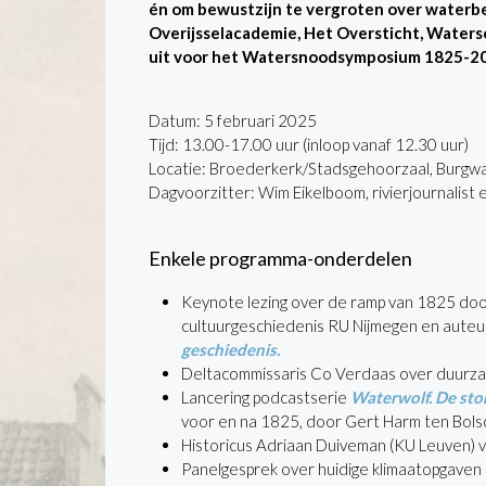
én om bewustzijn te vergroten over waterb
Overijsselacademie, Het Oversticht, Waters
uit voor het Watersnoodsymposium 1825-2
Datum: 5 februari 2025
Tijd: 13.00-17.00 uur (inloop vanaf 12.30 uur)
Locatie: Broederkerk/Stadsgehoorzaal, Burgwa
Dagvoorzitter: Wim Eikelboom, rivierjournalist
Enkele programma-onderdelen
Keynote lezing over de ramp van 1825 doo
cultuurgeschiedenis RU Nijmegen en aute
geschiedenis.
Deltacommissaris Co Verdaas over duurzam
Lancering podcastserie
Waterwolf. De st
voor en na 1825, door Gert Harm ten Bolsc
Historicus Adriaan Duiveman (KU Leuven) v
Panelgesprek over huidige klimaatopgaven e