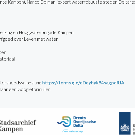
te Kampen), Nanco Dolman (expert waterrobuuste steden Deltares)
sterking en Hoogwaterbrigade Kampen
 Erfgoed over Leven met water
mpen
ateriaal
 Watersnoodsymposium:
https://forms.gle/eDeyhyk94sagpdRJA
 naar een Googleformulier.