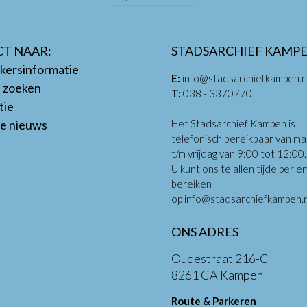
CT NAAR:
STADSARCHIEF KAMP
kersinformatie
E:
info@stadsarchiefkampen.n
t zoeken
T:
038 - 3370770
tie
te nieuws
Het Stadsarchief Kampen is
telefonisch bereikbaar van m
t/m vrijdag van 9:00 tot 12:00
U kunt ons te allen tijde per em
bereiken
op
info@stadsarchiefkampen.n
ONS ADRES
Oudestraat 216-C
8261 CA Kampen
Route & Parkeren