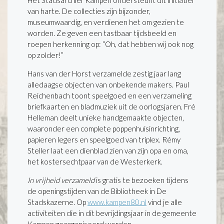
Het Stadsarchief Kampen ondersteunt dit initiatief
van harte. De collecties zijn bijzonder,
museumwaardig, en verdienen het om gezien te
worden. Ze geven een tastbaar tijdsbeeld en
roepen herkenning op: “Oh, dat hebben wij ook nog
op zolder!”
Hans van der Horst verzamelde zestig jaar lang
alledaagse objecten van onbekende makers. Paul
Reichenbach toont speelgoed en een verzameling
briefkaarten en bladmuziek uit de oorlogsjaren. Fré
Helleman deelt unieke handgemaakte objecten,
waaronder een complete poppenhuisinrichting,
papieren legers en speelgoed van triplex. Rémy
Steller laat een dienblad zien van zijn opa en oma,
het kostersechtpaar van de Westerkerk.
In vrijheid verzameld
is gratis te bezoeken tijdens
de openingstijden van de Bibliotheek in De
Stadskazerne. Op
www.kampen80.nl
vind je alle
activiteiten die in dit bevrijdingsjaar in de gemeente