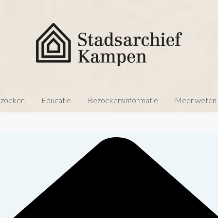
 zoeken
Educatie
Bezoekersinformatie
Meer weten o