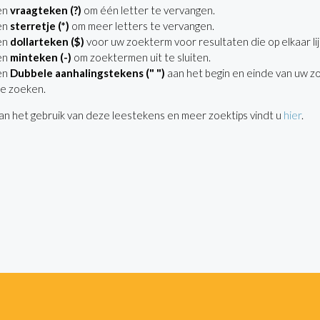
en
vraagteken (?)
om één letter te vervangen.
en
sterretje (*)
om meer letters te vervangen.
en
dollarteken ($)
voor uw zoekterm voor resultaten die op elkaar lij
en
minteken (-)
om zoektermen uit te sluiten.
en
Dubbele aanhalingstekens (" ")
aan het begin en einde van uw z
e zoeken.
n het gebruik van deze leestekens en meer zoektips vindt u
hier
.