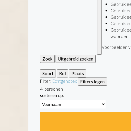
Gebruik e
Gebruik e
Gebruik e
Gebruik e
Gebruik e
woorden t
Voorbeelden va
Zoek
Uitgebreid zoeken
Soort
Rol
Plaats
Filter:
Echtgenote
x
Filters legen
4
personen
sorteren op: