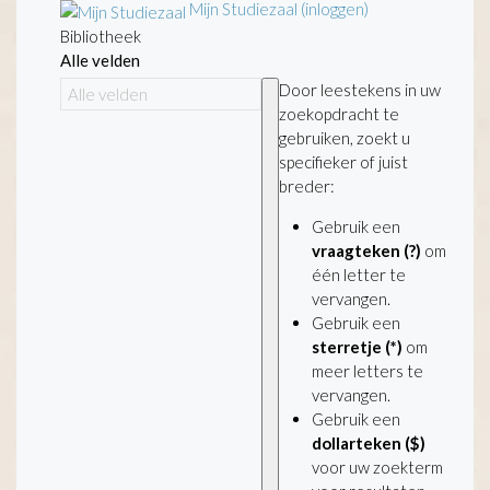
Mijn Studiezaal (inloggen)
Bibliotheek
Alle velden
Door leestekens in uw
zoekopdracht te
gebruiken, zoekt u
specifieker of juist
breder:
Gebruik een
vraagteken (?)
om
één letter te
vervangen.
Gebruik een
sterretje (*)
om
meer letters te
vervangen.
Gebruik een
dollarteken ($)
voor uw zoekterm