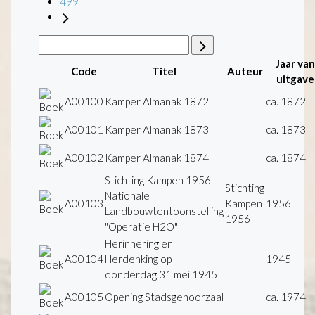
499
Jaar van
Code
Titel
Auteur
uitgave
A00100
Kamper Almanak 1872
ca. 1872
A00101
Kamper Almanak 1873
ca. 1873
A00102
Kamper Almanak 1874
ca. 1874
Stichting Kampen 1956
Stichting
Nationale
A00103
Kampen
1956
Landbouwtentoonstelling
1956
"Operatie H2O"
Herinnering en
A00104
Herdenking op
1945
donderdag 31 mei 1945
A00105
Opening Stadsgehoorzaal
ca. 1974