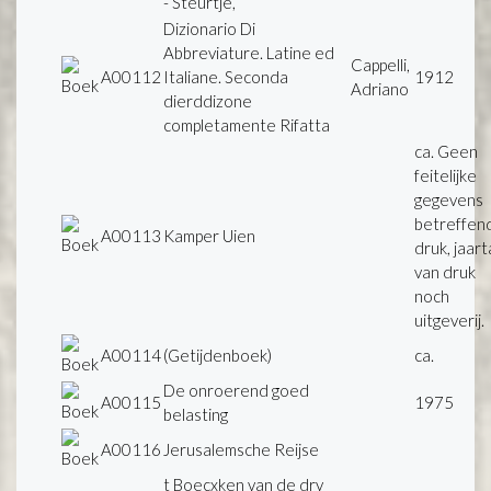
- Steurtje,
Dizionario Di
Abbreviature. Latine ed
Cappelli,
A00112
Italiane. Seconda
1912
Adriano
dierddizone
completamente Rifatta
ca. Geen
feitelijke
gegevens
betreffen
A00113
Kamper Uien
druk, jaart
van druk
noch
uitgeverij.
A00114
(Getijdenboek)
ca.
De onroerend goed
A00115
1975
belasting
A00116
Jerusalemsche Reijse
t Boecxken van de dry