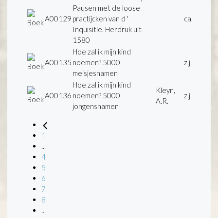
Pausen met de loose
A00129
practijcken van d '
ca.
Inquisitie. Herdruk uit
1580
Hoe zal ik mijn kind
A00135
noemen? 5000
z.j.
meisjesnamen
Hoe zal ik mijn kind
Kleyn,
A00136
noemen? 5000
z.j.
A.R.
jongensnamen
1
...
4
5
6
7
8
...