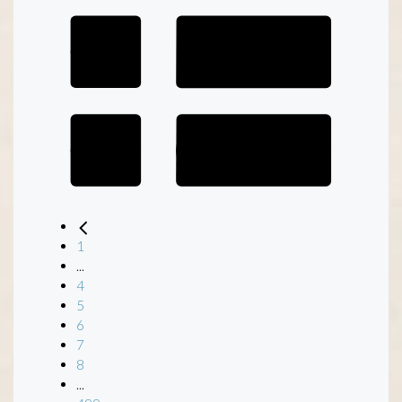
1
...
4
5
6
7
8
...