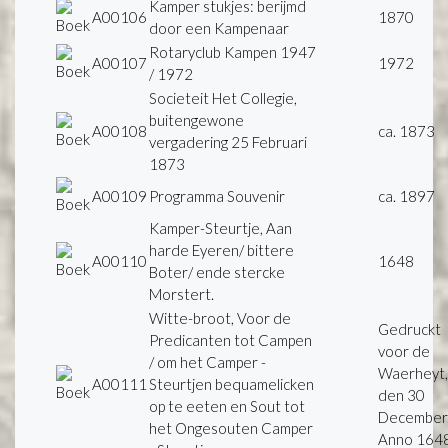
Kamper stukjes: berijmd
A00106
1870
door een Kampenaar
Rotaryclub Kampen 1947
A00107
1972
/ 1972
Societeit Het Collegie,
buitengewone
A00108
ca. 1873
vergadering 25 Februari
1873
A00109
Programma Souvenir
ca. 1897
Kamper-Steurtje, Aan
harde Eyeren/ bittere
A00110
1648
Boter/ ende stercke
Morstert.
Witte-broot, Voor de
Gedruckt
Predicanten tot Campen
voor de
/ om het Camper -
Waerheyt,
A00111
Steurtjen bequamelicken
den 30
op te eeten en Sout tot
December
het Ongesouten Camper
Anno 164