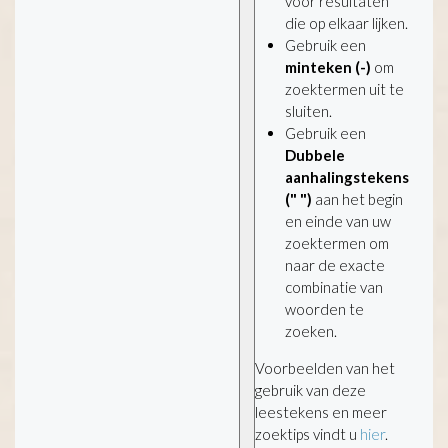
voor resultaten
die op elkaar lijken.
Gebruik een
minteken (-)
om
zoektermen uit te
sluiten.
Gebruik een
Dubbele
aanhalingstekens
(" ")
aan het begin
en einde van uw
zoektermen om
naar de exacte
combinatie van
woorden te
zoeken.
Voorbeelden van het
gebruik van deze
leestekens en meer
zoektips vindt u
hier
.