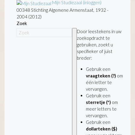
Mijn Studiezaal (inloggen)
00348 Stichting Algemene Armenstaat, 1932 -
2004 (2012)
Zoek
Door leestekens in uw
zoekopdracht te
gebruiken, zoekt u
specifieker of juist
breder:
Gebruik een
vraagteken (?)
om
één letter te
vervangen.
Gebruik een
sterretje (*)
om
meer letters te
vervangen.
Gebruik een
dollarteken ($)