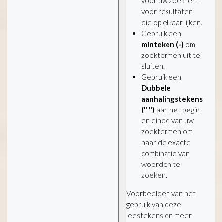
voor uw zoekterm
voor resultaten
die op elkaar lijken.
Gebruik een
minteken (-)
om
zoektermen uit te
sluiten.
Gebruik een
Dubbele
aanhalingstekens
(" ")
aan het begin
en einde van uw
zoektermen om
naar de exacte
combinatie van
woorden te
zoeken.
Voorbeelden van het
gebruik van deze
leestekens en meer