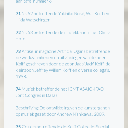
aan tafel nummer 6
71
Nr. 52 betreffende Yukihiko Nosé, W.J. Kolff en
Hilda Watschinger
72
Nr. 53 betreffende de muziekband in het Okura
Hotel
73
Artikel in magazine Artificial Ogans betreffende
de werkzaamheden en uitvindingen van de heer
Kolff geschreven door de zoon Jaap 'Jack' Kolff, de
kleinzoon Jeffrey Willem Kolff en diverse collega's,
1998.
74
Muziek betreffende het ICMT ASAIO-IFAO
Jont Congres in Dallas
Beschrijving: De ontwikkeling van de kunstorganen
op muziek gezet door Andrew Nishikawa., 2009.
75
Cd rom betreffende de Kolff Collectie, Special