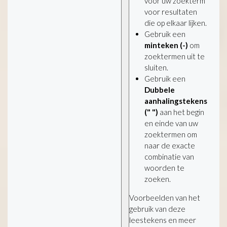
voor uw zoekterm
voor resultaten
die op elkaar lijken.
Gebruik een
minteken (-)
om
zoektermen uit te
sluiten.
Gebruik een
Dubbele
aanhalingstekens
(" ")
aan het begin
en einde van uw
zoektermen om
naar de exacte
combinatie van
woorden te
zoeken.
Voorbeelden van het
gebruik van deze
leestekens en meer