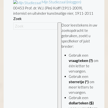
Mijn Studiezaal (inloggen)
00453 Prof. dr. W.J. (Pim) Kolff (1911-2009),
internist en uitvinder kunstmatige nier, 1911-2011
Zoek
Door leestekens in uw
zoekopdracht te
gebruiken, zoekt u
specifieker of juist
breder:
Gebruik een
vraagteken (?)
om
één letter te
vervangen.
Gebruik een
sterretje (*)
om
meer letters te
vervangen.
Gebruik een
dollarteken ($)