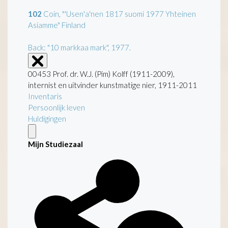
102
Coin, "'Usen'a'nen 1817 suomi 1977 Yhteinen
Asiamme" Finland
Back: "10 markkaa mark", 1977.
00453 Prof. dr. W.J. (Pim) Kolff (1911-2009),
internist en uitvinder kunstmatige nier, 1911-2011
Inventaris
Persoonlijk leven
Huldigingen
Mijn Studiezaal