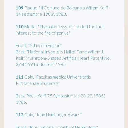
109
Plaque, "Il Comune de Bologna a Willem Kolff
14 settembre 1983", 1983.
110
Medal, "The patent system added the fuel
interest to the fire of genius"
Front: "A. Lincoln Edison"
Back: "National Inventors Hall of Fame Willem J.
Kolff Mushroom-Shaped Artificial Heart Patent No.
3,641,591 inductee", 1985.
111
Coin, "Facultas medica Universitatis
Purkynianae Brunensis"
Back: "W. J. Kolff 75 Symposium jan 20-23.1986",
1986.
112
Coin, "Jean Hamburger Award"
Front: "International Society of Nephrology"