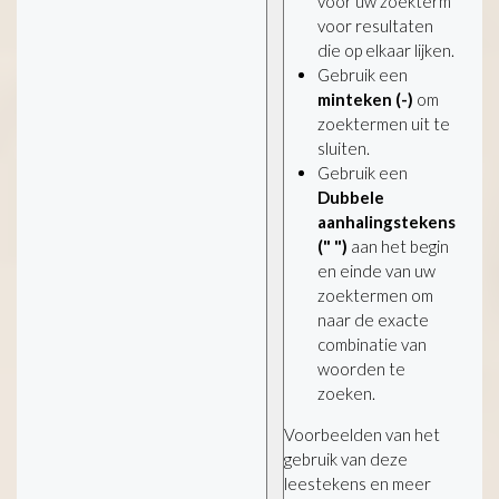
voor uw zoekterm
voor resultaten
die op elkaar lijken.
Gebruik een
minteken (-)
om
zoektermen uit te
sluiten.
Gebruik een
Dubbele
aanhalingstekens
(" ")
aan het begin
en einde van uw
zoektermen om
naar de exacte
combinatie van
woorden te
zoeken.
Voorbeelden van het
gebruik van deze
leestekens en meer