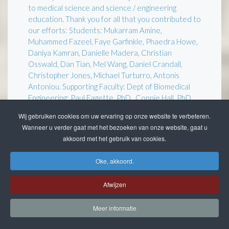
to medical science and science / engineering
education. Thank you for all that you contributed to
our efforts: Students: Mukarram Amine,
Muhammed Fazeel, Faye Garfinkle, Phaedra Howe,
Daniya Kamran, Danielle Madera, Christian
Osswald, Dan Tian, Mel Wang, Daniel Crandall,
Christopher Jones, Michael Turturro, Antonis
Antoniou. Supporting Faculty: Dept of Biomedical
Engineering: Paul Fagette, PhD., Connie Hall, PhD.,
Vincent Turitto, DEngSci. Illinois Institute of
Wij gebruiken cookies om uw ervaring op onze website te verbeteren.
Technology", 2008.
Wanneer u verder gaat met het bezoeken van onze website, gaat u
akkoord met het gebruik van cookies.
158
Oorkonde en medaille "Yad Vashem"
betreffende de postume uitreiking aan de heer
Oke, akkoord.
Kolff en mevrouw Kolff-Huidekoper voor de
hulpverlening aan Joden in de Tweede Wereld
Afwijzen
oorlogstijd, 2012.
Meer informatie
159
Trophy "Life Time Achievement Award" from
Jaipur India