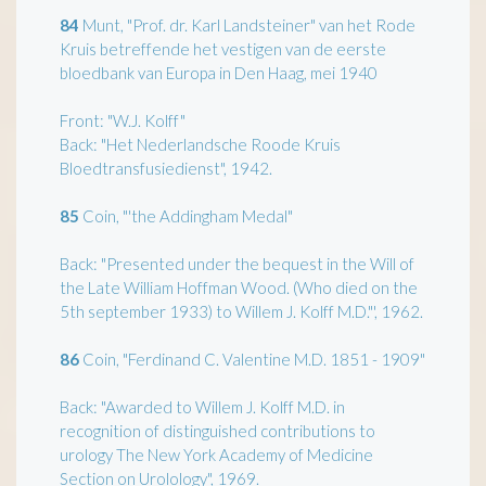
84
Munt, "Prof. dr. Karl Landsteiner" van het Rode
Kruis betreffende het vestigen van de eerste
bloedbank van Europa in Den Haag, mei 1940
Front: "W.J. Kolff"
Back: "Het Nederlandsche Roode Kruis
Bloedtransfusiedienst", 1942.
85
Coin, "'the Addingham Medal"
Back: "Presented under the bequest in the Will of
the Late William Hoffman Wood. (Who died on the
5th september 1933) to Willem J. Kolff M.D."', 1962.
86
Coin, "Ferdinand C. Valentine M.D. 1851 - 1909"
Back: "Awarded to Willem J. Kolff M.D. in
recognition of distinguished contributions to
urology The New York Academy of Medicine
Section on Urolology", 1969.