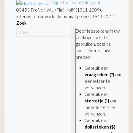
Mijn Studiezaal (inloggen)
00453 Prof. dr. W.J. (Pim) Kolff (1911-2009),
internist en uitvinder kunstmatige nier, 1911-2011
Zoek
Door leestekens in uw
zoekopdracht te
gebruiken, zoekt u
specifieker of juist
breder:
Gebruik een
vraagteken (?)
om
één letter te
vervangen.
Gebruik een
sterretje (*)
om
meer letters te
vervangen.
Gebruik een
dollarteken ($)