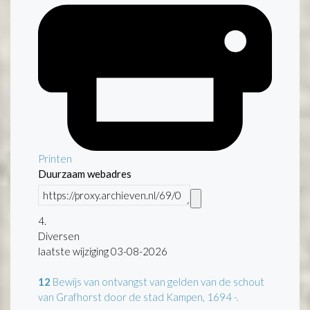
Printen
Duurzaam webadres
4.
Diversen
laatste wijziging 03-08-2026
12
Bewijs van ontvangst van gelden van de schout
van Grafhorst door de stad Kampen, 1694 -.