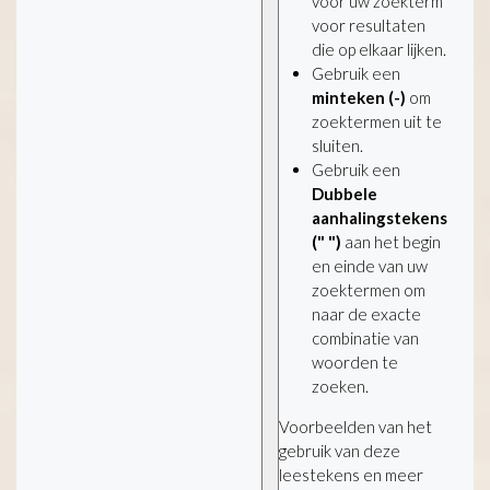
voor uw zoekterm
voor resultaten
die op elkaar lijken.
Gebruik een
minteken (-)
om
zoektermen uit te
sluiten.
Gebruik een
Dubbele
aanhalingstekens
(" ")
aan het begin
en einde van uw
zoektermen om
naar de exacte
combinatie van
woorden te
zoeken.
Voorbeelden van het
gebruik van deze
leestekens en meer