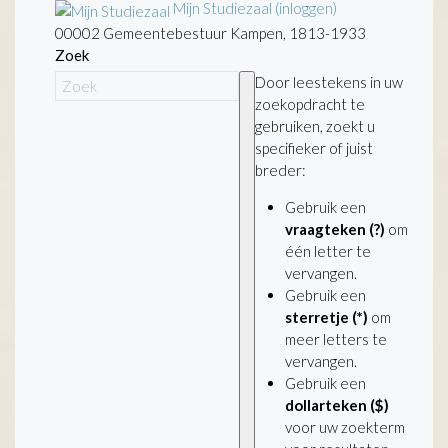
Mijn Studiezaal (inloggen)
00002 Gemeentebestuur Kampen, 1813-1933
Zoek
Door leestekens in uw
zoekopdracht te
gebruiken, zoekt u
specifieker of juist
breder:
Gebruik een
vraagteken (?)
om
één letter te
vervangen.
Gebruik een
sterretje (*)
om
meer letters te
vervangen.
Gebruik een
dollarteken ($)
voor uw zoekterm