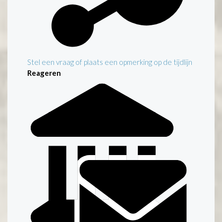
Stel een vraag of plaats een opmerking op de tijdlijn
Reageren