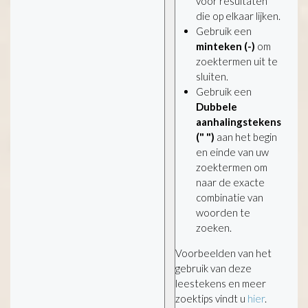
voor resultaten
die op elkaar lijken.
Gebruik een
minteken (-)
om
zoektermen uit te
sluiten.
Gebruik een
Dubbele
aanhalingstekens
(" ")
aan het begin
en einde van uw
zoektermen om
naar de exacte
combinatie van
woorden te
zoeken.
Voorbeelden van het
gebruik van deze
leestekens en meer
zoektips vindt u
hier
.