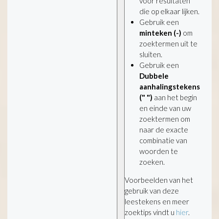
voor resultaten
die op elkaar lijken.
Gebruik een
minteken (-)
om
zoektermen uit te
sluiten.
Gebruik een
Dubbele
aanhalingstekens
(" ")
aan het begin
en einde van uw
zoektermen om
naar de exacte
combinatie van
woorden te
zoeken.
Voorbeelden van het
gebruik van deze
leestekens en meer
zoektips vindt u
hier
.