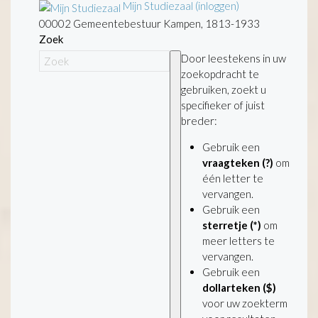
Mijn Studiezaal (inloggen)
00002 Gemeentebestuur Kampen, 1813-1933
Zoek
Door leestekens in uw
zoekopdracht te
gebruiken, zoekt u
specifieker of juist
breder:
Gebruik een
vraagteken (?)
om
één letter te
vervangen.
Gebruik een
sterretje (*)
om
meer letters te
vervangen.
Gebruik een
dollarteken ($)
voor uw zoekterm