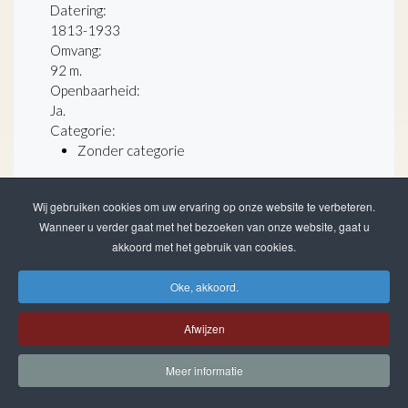
Datering
:
1813-1933
Omvang
:
92 m.
Openbaarheid
:
Ja.
Categorie:
Zonder categorie
laatste wijziging 26-02-2026
3.126 beschreven archiefstukken
Wij gebruiken cookies om uw ervaring op onze website te verbeteren.
133 gedigitaliseerd
Wanneer u verder gaat met het bezoeken van onze website, gaat u
totaal 25.496 bestanden
akkoord met het gebruik van cookies.
Oke, akkoord.
Afwijzen
Meer informatie
ZOEKEN IN DE WEBSITE