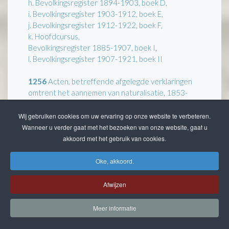
h. Bevolkingsregister 1894-1903, boek D,
i. Bevolkingsregister 1903-1912, boek E,
j. Bevolkingsregister 1912-1922, boek F,
k. Hoofdcursus,
Bevolkingsregister 1885-1907, boek I,
l. Bevolkingsregister 1907-1921, boek II
1256
Acten, betreffende afgelegde verklaringen
omtrent het aannemen van naturalisatie, 1853-
1887.
Wij gebruiken cookies om uw ervaring op onze website te verbeteren.
1257
Agenda van uitgegeven extracten, 1854-
Wanneer u verder gaat met het bezoeken van onze website, gaat u
1867.
akkoord met het gebruik van cookies.
1258
Register van afgegeven certificaten van
Oke, akkoord.
Nederlanderschap, goed gedrag en onvermogen,
1857-1900.
Afwijzen
1259
Trouwformulieren, c.a. 1870.
Meer informatie
1260 - 1274
Sterftestaten.