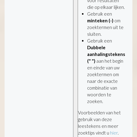
voor resultaten
die op elkaar lijken.
Gebruik een
minteken (-)
om
zoektermen uit te
sluiten.
Gebruik een
Dubbele
aanhalingstekens
(" ")
aan het begin
en einde van uw
zoektermen om
naar de exacte
combinatie van
woorden te
zoeken.
Voorbeelden van het
gebruik van deze
leestekens en meer
zoektips vindt u
hier
.