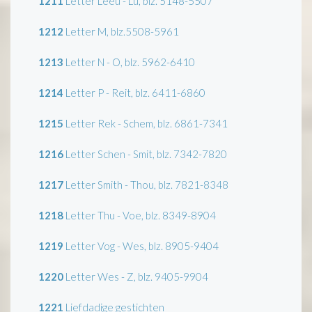
1211
Letter Leeu - Lu, blz. 5148-5507
1212
Letter M, blz.5508-5961
1213
Letter N - O, blz. 5962-6410
1214
Letter P - Reit, blz. 6411-6860
1215
Letter Rek - Schem, blz. 6861-7341
1216
Letter Schen - Smit, blz. 7342-7820
1217
Letter Smith - Thou, blz. 7821-8348
1218
Letter Thu - Voe, blz. 8349-8904
1219
Letter Vog - Wes, blz. 8905-9404
1220
Letter Wes - Z, blz. 9405-9904
1221
Liefdadige gestichten