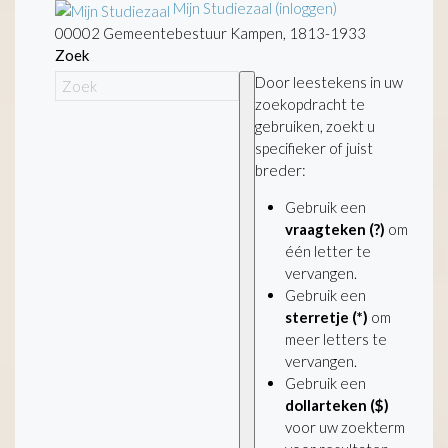
Mijn Studiezaal (inloggen)
00002 Gemeentebestuur Kampen, 1813-1933
Zoek
Door leestekens in uw
zoekopdracht te
gebruiken, zoekt u
specifieker of juist
breder:
Gebruik een
vraagteken (?)
om
één letter te
vervangen.
Gebruik een
sterretje (*)
om
meer letters te
vervangen.
Gebruik een
dollarteken ($)
voor uw zoekterm