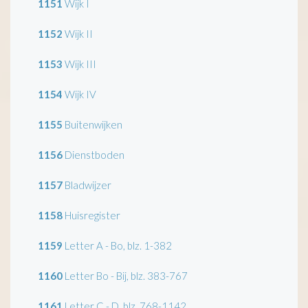
1151
Wijk I
1152
Wijk II
1153
Wijk III
1154
Wijk IV
1155
Buitenwijken
1156
Dienstboden
1157
Bladwijzer
1158
Huisregister
1159
Letter A - Bo, blz. 1-382
1160
Letter Bo - Bij, blz. 383-767
1161
Letter C - D, blz. 768-1142