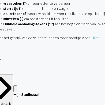
en
vraagteken (?)
om één letter te vervangen.
en
sterretje (*)
om meer letters te vervangen.
en
dollarteken ($)
voor uw zoekterm voor resultaten die op elkaar lij
en
minteken (-)
om zoektermen uit te sluiten.
en
Dubbele aanhalingstekens (" ")
aan het begin en einde van uw z
e zoeken.
n het gebruik van deze leestekens en meer zoektips vindt u
hier
.
3
Mijn Studiezaal
ventaris