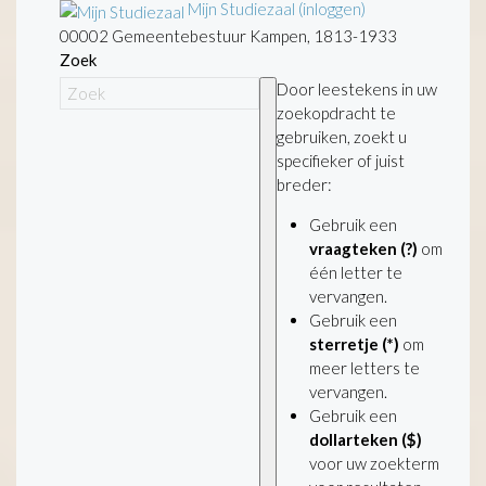
Mijn Studiezaal (inloggen)
00002 Gemeentebestuur Kampen, 1813-1933
Zoek
Door leestekens in uw
zoekopdracht te
gebruiken, zoekt u
specifieker of juist
breder:
Gebruik een
vraagteken (?)
om
één letter te
vervangen.
Gebruik een
sterretje (*)
om
meer letters te
vervangen.
Gebruik een
dollarteken ($)
voor uw zoekterm