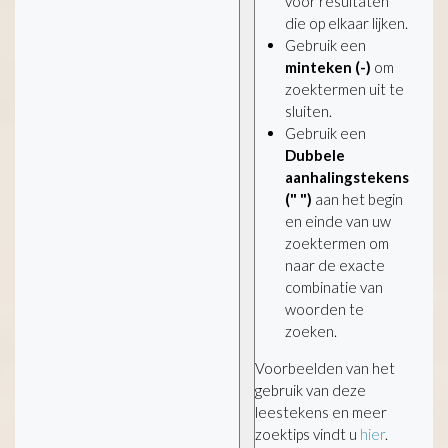
voor resultaten
die op elkaar lijken.
Gebruik een
minteken (-)
om
zoektermen uit te
sluiten.
Gebruik een
Dubbele
aanhalingstekens
(" ")
aan het begin
en einde van uw
zoektermen om
naar de exacte
combinatie van
woorden te
zoeken.
Voorbeelden van het
gebruik van deze
leestekens en meer
zoektips vindt u
hier
.