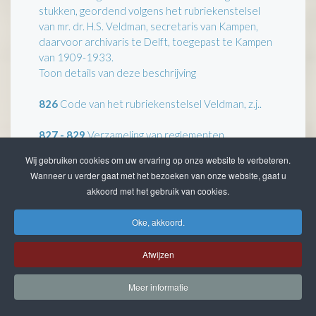
stukken, geordend volgens het rubriekenstelsel
van mr. dr. H.S. Veldman, secretaris van Kampen,
daarvoor archivaris te Delft, toegepast te Kampen
van 1909-1933.
Toon details van deze beschrijving
826
Code van het rubriekenstelsel Veldman, z.j..
827 - 829
Verzameling van reglementen,
verordeningen en instructies.
Wij gebruiken cookies om uw ervaring op onze website te verbeteren.
Toon details van deze beschrijving
Wanneer u verder gaat met het bezoeken van onze website, gaat u
akkoord met het gebruik van cookies.
830
Publicaties van Z. M. de Koning, 1813-1832.
Oke, akkoord.
831
Publicaties van de Gouveneur en
Gedeputeerde Staten van Overijssel, 1813-1833.
Afwijzen
832 - 846
Register van stedelijke publicaties.
Meer informatie
Toon details van deze beschrijving