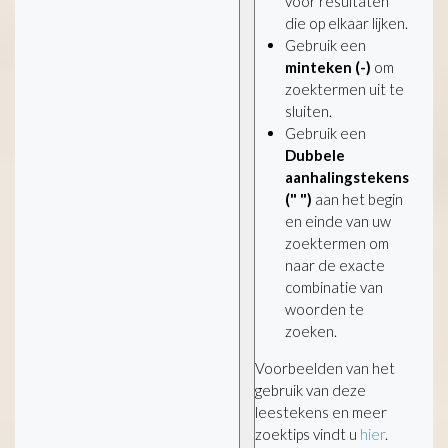
voor resultaten
die op elkaar lijken.
Gebruik een
minteken (-)
om
zoektermen uit te
sluiten.
Gebruik een
Dubbele
aanhalingstekens
(" ")
aan het begin
en einde van uw
zoektermen om
naar de exacte
combinatie van
woorden te
zoeken.
Voorbeelden van het
gebruik van deze
leestekens en meer
zoektips vindt u
hier
.