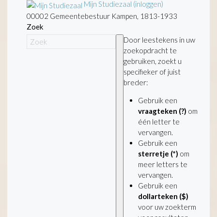
Mijn Studiezaal (inloggen)
00002 Gemeentebestuur Kampen, 1813-1933
Zoek
Door leestekens in uw
zoekopdracht te
gebruiken, zoekt u
specifieker of juist
breder:
Gebruik een
vraagteken (?)
om
één letter te
vervangen.
Gebruik een
sterretje (*)
om
meer letters te
vervangen.
Gebruik een
dollarteken ($)
voor uw zoekterm