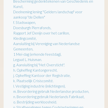
Bescherming gedenktekenen van Geschiedenis en
Kunst,
Deelneming lening "Gelders landschap" voor
aankoop "de Dellen"
f. Stadswapen,
Doesburgh Pierrafonds,
Rapport Jef Denijn over het carillon,
Kledingcomité,
Aansluiting bij Vereniging van Nederlandse
Gemeenten,
1 Mei-dag (erkende feestdag),
Legaat L. Huisman.
g. Aansluiting bij "Het Oversticht".
h. Opheffing Kantongerecht.
j. Opheffing Kantoor der Registratie,
k. Plaatselijk Crisiscomité.
l. Vestiging industrie (inlichtingen),
m. Bevordering gebruik Nederlandse producten,
n. Bevordering gebruik Nederlands Fabrikaat,
o. Bestrijding werkloosheid.
p. Strafbepalingen tegen Godslasteringen en