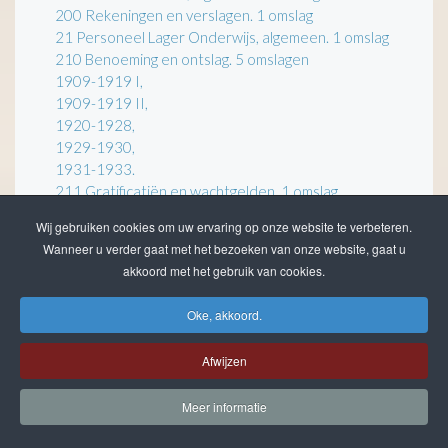
200 Rekeningen en verslagen. 1 omslag
21 Personeel Lager Onderwijs, algemeen. 1 omslag
210 Benoeming en ontslag. 5 omslagen
1909-1919 I,
1909-1919 II,
1920-1928,
1929-1930,
1931-1933.
211 Gratificatiën en wachtgelden. 1 omslag
Wij gebruiken cookies om uw ervaring op onze website te verbeteren.
783
212 - 223:
Wanneer u verder gaat met het bezoeken van onze website, gaat u
212 Pensioengrondslagen, lijsten en opgaven. 2
akkoord met het gebruik van cookies.
omslagen
1909-1919
Oke, akkoord.
1920-1922
2120 Pensioengrondslagen, goedkeuring Ged.
Afwijzen
Staten. 2 omslagen
1909-1914
Meer informatie
1915-1919
214 Toekenning pensioen.1 omslag