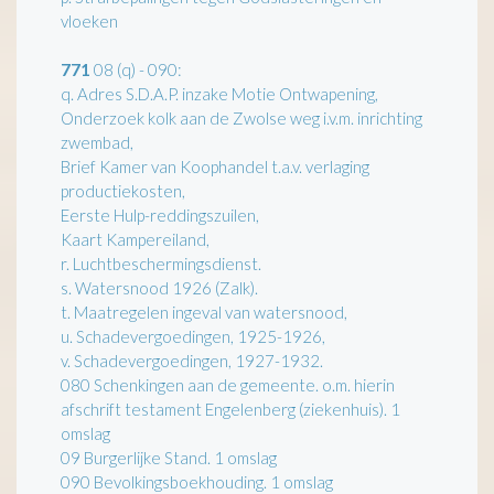
vloeken
771
08 (q) - 090:
q. Adres S.D.A.P. inzake Motie Ontwapening,
Onderzoek kolk aan de Zwolse weg i.v.m. inrichting
zwembad,
Brief Kamer van Koophandel t.a.v. verlaging
productiekosten,
Eerste Hulp-reddingszuilen,
Kaart Kampereiland,
r. Luchtbeschermingsdienst.
s. Watersnood 1926 (Zalk).
t. Maatregelen ingeval van watersnood,
u. Schadevergoedingen, 1925-1926,
v. Schadevergoedingen, 1927-1932.
080 Schenkingen aan de gemeente. o.m. hierin
afschrift testament Engelenberg (ziekenhuis). 1
omslag
09 Burgerlijke Stand. 1 omslag
090 Bevolkingsboekhouding. 1 omslag