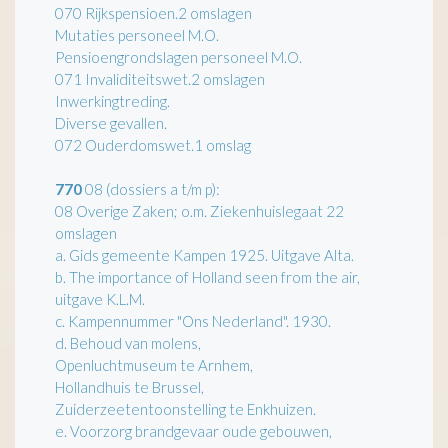
070 Rijkspensioen.2 omslagen
Mutaties personeel M.O.
Pensioengrondslagen personeel M.O.
071 Invaliditeitswet.2 omslagen
Inwerkingtreding.
Diverse gevallen.
072 Ouderdomswet.1 omslag
770
08 (dossiers a t/m p):
08 Overige Zaken; o.m. Ziekenhuislegaat 22
omslagen
a. Gids gemeente Kampen 1925. Uitgave Alta.
b. The importance of Holland seen from the air,
uitgave K.L.M.
c. Kampennummer "Ons Nederland". 1930.
d. Behoud van molens,
Openluchtmuseum te Arnhem,
Hollandhuis te Brussel,
Zuiderzeetentoonstelling te Enkhuizen.
e. Voorzorg brandgevaar oude gebouwen,