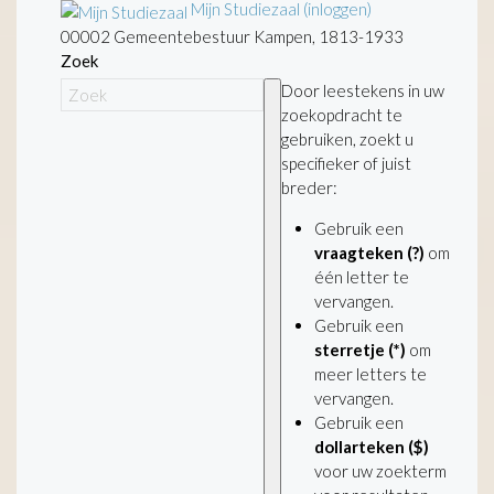
Mijn Studiezaal (inloggen)
00002 Gemeentebestuur Kampen, 1813-1933
Zoek
Door leestekens in uw
zoekopdracht te
gebruiken, zoekt u
specifieker of juist
breder:
Gebruik een
vraagteken (?)
om
één letter te
vervangen.
Gebruik een
sterretje (*)
om
meer letters te
vervangen.
Gebruik een
dollarteken ($)
voor uw zoekterm