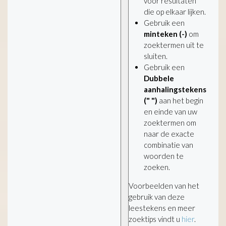
voor resultaten
die op elkaar lijken.
Gebruik een
minteken (-)
om
zoektermen uit te
sluiten.
Gebruik een
Dubbele
aanhalingstekens
(" ")
aan het begin
en einde van uw
zoektermen om
naar de exacte
combinatie van
woorden te
zoeken.
Voorbeelden van het
gebruik van deze
leestekens en meer
zoektips vindt u
hier
.