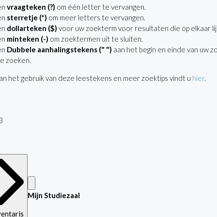
en
vraagteken (?)
om één letter te vervangen.
en
sterretje (*)
om meer letters te vervangen.
en
dollarteken ($)
voor uw zoekterm voor resultaten die op elkaar lij
en
minteken (-)
om zoektermen uit te sluiten.
en
Dubbele aanhalingstekens (" ")
aan het begin en einde van uw z
e zoeken.
n het gebruik van deze leestekens en meer zoektips vindt u
hier
.
3
Mijn Studiezaal
ventaris