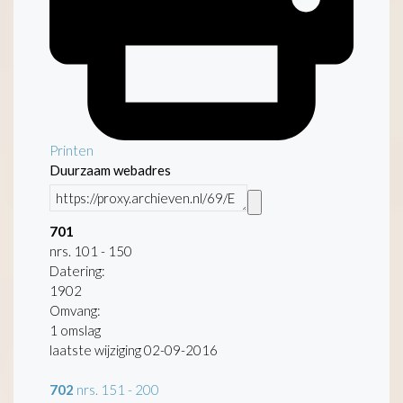
Printen
Duurzaam webadres
701
nrs. 101 - 150
Datering
:
1902
Omvang
:
1 omslag
laatste wijziging 02-09-2016
702
nrs. 151 - 200