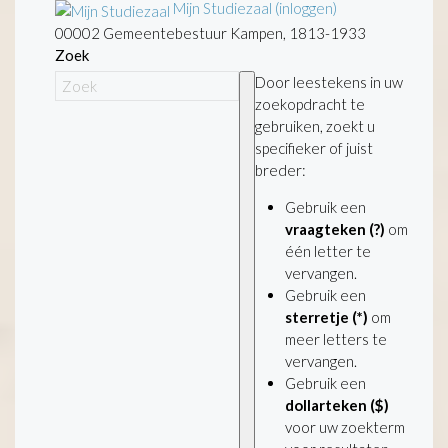
Mijn Studiezaal (inloggen)
00002 Gemeentebestuur Kampen, 1813-1933
Zoek
Door leestekens in uw
zoekopdracht te
gebruiken, zoekt u
specifieker of juist
breder:
Gebruik een
vraagteken (?)
om
één letter te
vervangen.
Gebruik een
sterretje (*)
om
meer letters te
vervangen.
Gebruik een
dollarteken ($)
voor uw zoekterm