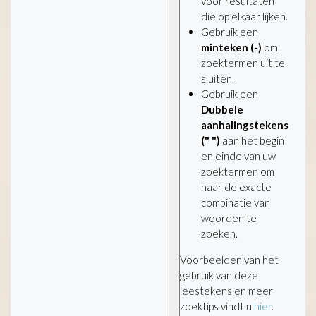
voor resultaten
die op elkaar lijken.
Gebruik een
minteken (-)
om
zoektermen uit te
sluiten.
Gebruik een
Dubbele
aanhalingstekens
(" ")
aan het begin
en einde van uw
zoektermen om
naar de exacte
combinatie van
woorden te
zoeken.
Voorbeelden van het
gebruik van deze
leestekens en meer
zoektips vindt u
hier
.