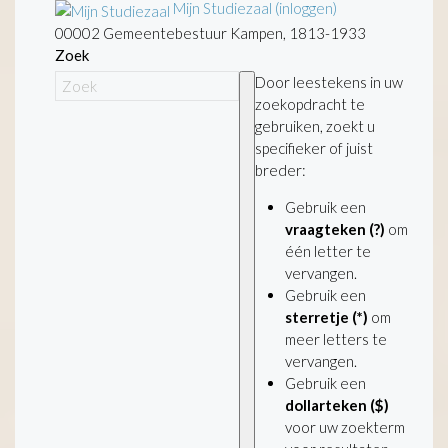
Mijn Studiezaal (inloggen)
00002 Gemeentebestuur Kampen, 1813-1933
Zoek
Door leestekens in uw
zoekopdracht te
gebruiken, zoekt u
specifieker of juist
breder:
Gebruik een
vraagteken (?)
om
één letter te
vervangen.
Gebruik een
sterretje (*)
om
meer letters te
vervangen.
Gebruik een
dollarteken ($)
voor uw zoekterm