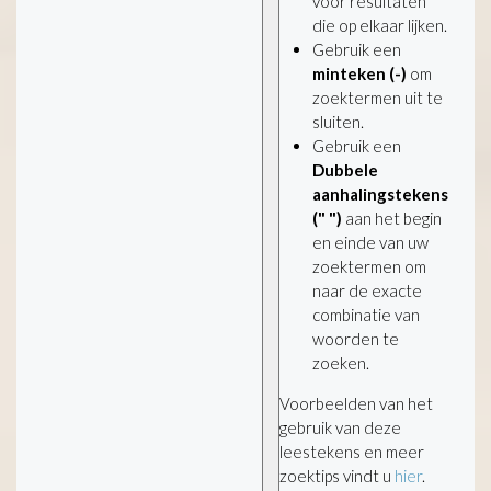
voor resultaten
die op elkaar lijken.
Gebruik een
minteken (-)
om
zoektermen uit te
sluiten.
Gebruik een
Dubbele
aanhalingstekens
(" ")
aan het begin
en einde van uw
zoektermen om
naar de exacte
combinatie van
woorden te
zoeken.
Voorbeelden van het
gebruik van deze
leestekens en meer
zoektips vindt u
hier
.