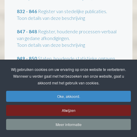
832 - 846
Register van stedelijke publicaties.
Toon details van deze beschrijving
847 - 848
Register, houdende processen-verbaal
van gedane afkondigingen.
Toon details van deze beschrijving
849 - 850
Staten, houdende statistieke opgaven
omtrent de toestand van de gemeente, welke bij
Wij gebruiken cookies om uw ervaring op onze website te verbeteren.
het Provinciaal Bestuur zijn ingediend.
Wanneer u verder gaat met het bezoeken van onze website, gaat u
Toon details van deze beschrijving
akkoord met het gebruik van cookies.
851 - 905
Verslagen omtrent de toestand der
Oke, akkoord.
gemeente.
Toon details van deze beschrijving
Afwijzen
906
Register van advertenties, 1916-1922.
Meer informatie
3126
Ingekomen stukken en minuten van uitgaande