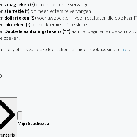
en
vraagteken (?)
om één letter te vervangen.
en
sterretje (*)
om meer letters te vervangen.
en
dollarteken ($)
voor uw zoekterm voor resultaten die op elkaar lij
en
minteken (-)
om zoektermen uit te sluiten.
en
Dubbele aanhalingstekens (" ")
aan het begin en einde van uw z
e zoeken.
n het gebruik van deze leestekens en meer zoektips vindt u
hier
.
3
Mijn Studiezaal
ventaris