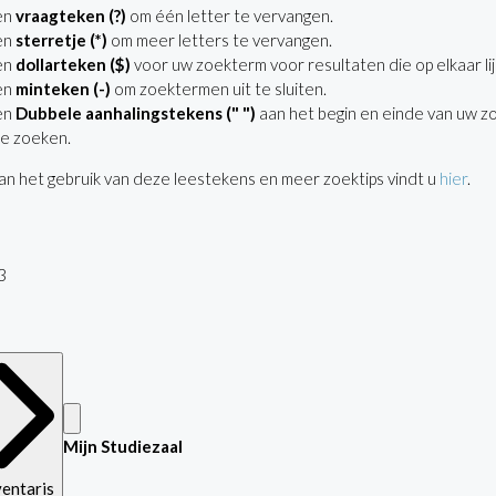
en
vraagteken (?)
om één letter te vervangen.
en
sterretje (*)
om meer letters te vervangen.
en
dollarteken ($)
voor uw zoekterm voor resultaten die op elkaar lij
en
minteken (-)
om zoektermen uit te sluiten.
en
Dubbele aanhalingstekens (" ")
aan het begin en einde van uw z
e zoeken.
n het gebruik van deze leestekens en meer zoektips vindt u
hier
.
3
Mijn Studiezaal
ventaris