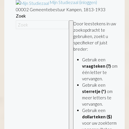
Mijn Studiezaal (inloggen)
00002 Gemeentebestuur Kampen, 1813-1933
Zoek
Door leestekens in uw
zoekopdracht te
gebruiken, zoekt u
specifieker of juist
breder:
Gebruik een
vraagteken (?)
om
één letter te
vervangen.
Gebruik een
sterretje (*)
om
meer letters te
vervangen.
Gebruik een
dollarteken ($)
voor uw zoekterm