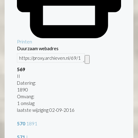
Printen
Duurzaam webadres
569
II
Datering
:
1890
Omvang
:
1 omslag
laatste wijziging 02-09-2016
570
1891
571
I