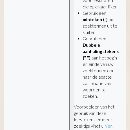
voor resultaten
die op elkaar lijken.
Gebruik een
minteken (-)
om
zoektermen uit te
sluiten.
Gebruik een
Dubbele
aanhalingstekens
(" ")
aan het begin
en einde van uw
zoektermen om
naar de exacte
combinatie van
woorden te
zoeken.
Voorbeelden van het
gebruik van deze
leestekens en meer
zoektips vindt u
hier
.