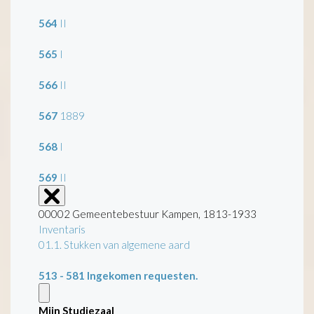
564
II
565
I
566
II
567
1889
568
I
569
II
00002 Gemeentebestuur Kampen, 1813-1933
Inventaris
01.1. Stukken van algemene aard
513 - 581
Ingekomen requesten.
Mijn Studiezaal