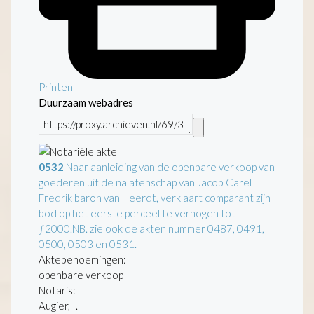
Printen
Duurzaam webadres
0532
Naar aanleiding van de openbare verkoop van
goederen uit de nalatenschap van Jacob Carel
Fredrik baron van Heerdt, verklaart comparant zijn
bod op het eerste perceel te verhogen tot
ƒ2000.NB. zie ook de akten nummer 0487, 0491,
0500, 0503 en 0531.
Aktebenoemingen:
openbare verkoop
Notaris:
Augier, I.