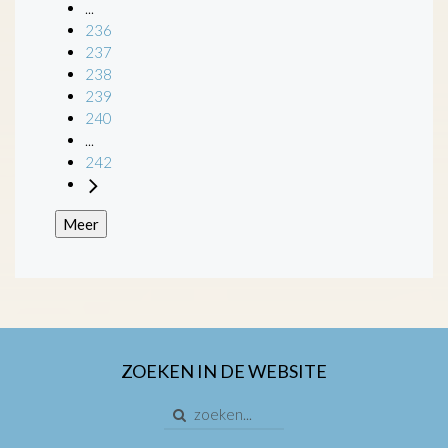
...
236
237
238
239
240
...
242
Meer
ZOEKEN IN DE WEBSITE