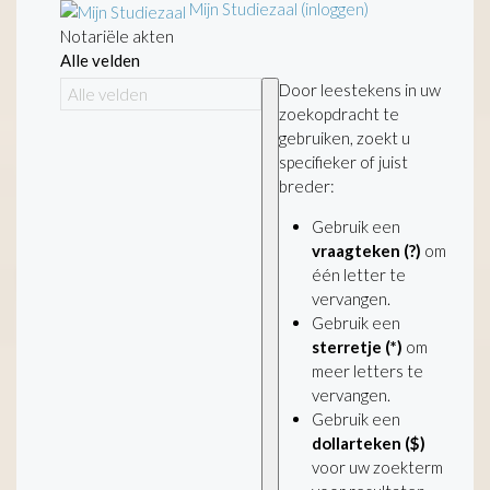
Mijn Studiezaal (inloggen)
Notariële akten
Alle velden
Door leestekens in uw
zoekopdracht te
gebruiken, zoekt u
specifieker of juist
breder:
Gebruik een
vraagteken (?)
om
één letter te
vervangen.
Gebruik een
sterretje (*)
om
meer letters te
vervangen.
Gebruik een
dollarteken ($)
voor uw zoekterm