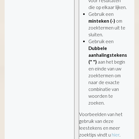
voor resultaten
die op elkaar lijken.
Gebruik een
minteken (-)
om
zoektermen uit te
sluiten.
Gebruik een
Dubbele
aanhalingstekens
(" ")
aan het begin
en einde van uw
zoektermen om
naar de exacte
combinatie van
woorden te
zoeken.
Voorbeelden van het
gebruik van deze
leestekens en meer
zoektips vindt u
hier
.