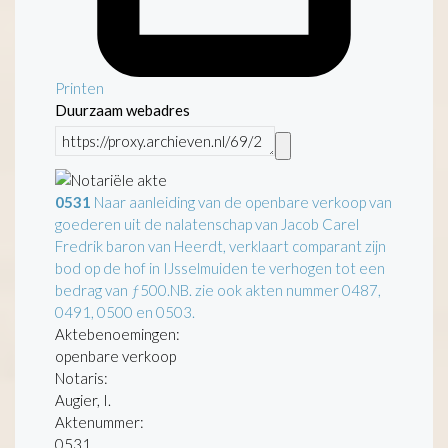
Printen
Duurzaam webadres
0531
Naar aanleiding van de openbare verkoop van
goederen uit de nalatenschap van Jacob Carel
Fredrik baron van Heerdt, verklaart comparant zijn
bod op de hof in IJsselmuiden te verhogen tot een
bedrag van ƒ500.NB. zie ook akten nummer 0487,
0491, 0500 en 0503.
Aktebenoemingen:
openbare verkoop
Notaris:
Augier, I.
Aktenummer
:
0531