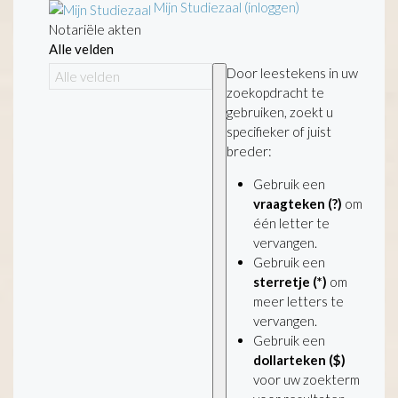
Mijn Studiezaal (inloggen)
Notariële akten
Alle velden
Door leestekens in uw
zoekopdracht te
gebruiken, zoekt u
specifieker of juist
breder:
Gebruik een
vraagteken (?)
om
één letter te
vervangen.
Gebruik een
sterretje (*)
om
meer letters te
vervangen.
Gebruik een
dollarteken ($)
voor uw zoekterm