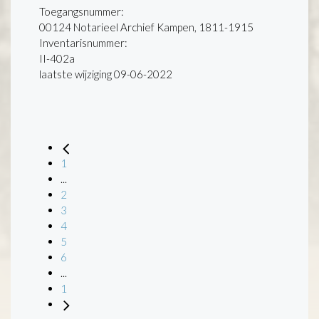
Toegangsnummer
:
00124 Notarieel Archief Kampen, 1811-1915
Inventarisnummer
:
II-402a
laatste wijziging 09-06-2022
1
...
2
3
4
5
6
...
1