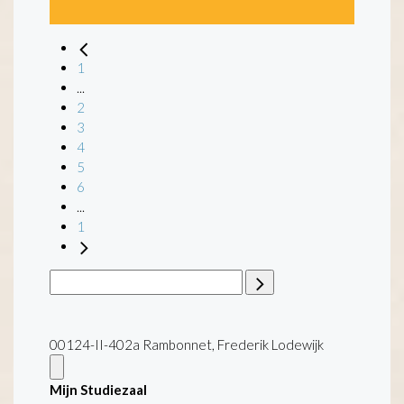
1
...
2
3
4
5
6
...
1
00124-II-402a Rambonnet, Frederik Lodewijk
Mijn Studiezaal