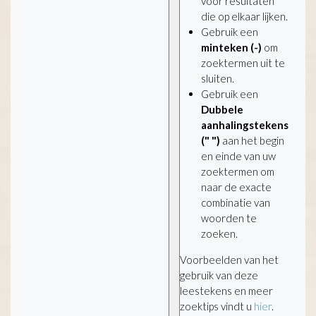
voor resultaten
die op elkaar lijken.
Gebruik een
minteken (-)
om
zoektermen uit te
sluiten.
Gebruik een
Dubbele
aanhalingstekens
(" ")
aan het begin
en einde van uw
zoektermen om
naar de exacte
combinatie van
woorden te
zoeken.
Voorbeelden van het
gebruik van deze
leestekens en meer
zoektips vindt u
hier
.