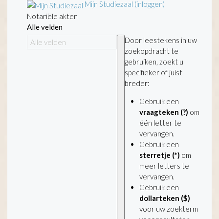
Mijn Studiezaal (inloggen)
Notariële akten
Alle velden
Door leestekens in uw
zoekopdracht te
gebruiken, zoekt u
specifieker of juist
breder:
Gebruik een
vraagteken (?)
om
één letter te
vervangen.
Gebruik een
sterretje (*)
om
meer letters te
vervangen.
Gebruik een
dollarteken ($)
voor uw zoekterm