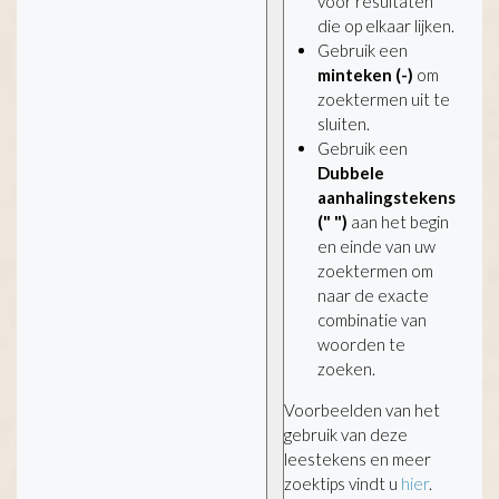
voor resultaten
die op elkaar lijken.
Gebruik een
minteken (-)
om
zoektermen uit te
sluiten.
Gebruik een
Dubbele
aanhalingstekens
(" ")
aan het begin
en einde van uw
zoektermen om
naar de exacte
combinatie van
woorden te
zoeken.
Voorbeelden van het
gebruik van deze
leestekens en meer
zoektips vindt u
hier
.