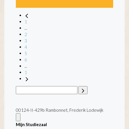
1
...
2
3
4
5
6
...
1
00124-II-429b Rambonnet, Frederik Lodewijk
Mijn Studiezaal