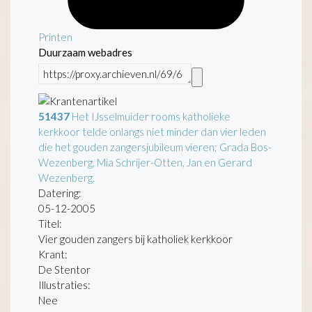
Printen
Duurzaam webadres
51437
Het IJsselmuider rooms katholieke
kerkkoor telde onlangs niet minder dan vier leden
die het gouden zangersjubileum vieren; Grada Bos-
Wezenberg, Mia Schrijer-Otten, Jan en Gerard
Wezenberg.
Datering
:
05-12-2005
Titel:
Vier gouden zangers bij katholiek kerkkoor
Krant:
De Stentor
Illustraties:
Nee