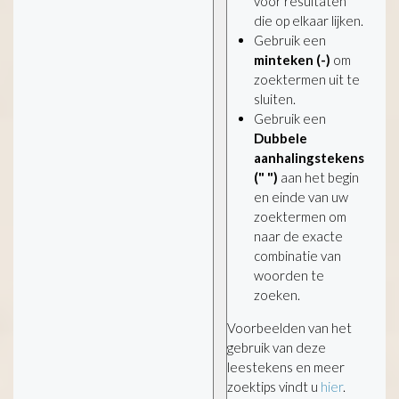
voor resultaten
die op elkaar lijken.
Gebruik een
minteken (-)
om
zoektermen uit te
sluiten.
Gebruik een
Dubbele
aanhalingstekens
(" ")
aan het begin
en einde van uw
zoektermen om
naar de exacte
combinatie van
woorden te
zoeken.
Voorbeelden van het
gebruik van deze
leestekens en meer
zoektips vindt u
hier
.