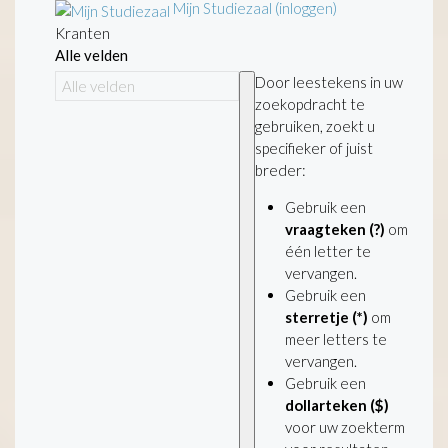
Mijn Studiezaal (inloggen)
Kranten
Alle velden
Door leestekens in uw
zoekopdracht te
gebruiken, zoekt u
specifieker of juist
breder:
Gebruik een
vraagteken (?)
om
één letter te
vervangen.
Gebruik een
sterretje (*)
om
meer letters te
vervangen.
Gebruik een
dollarteken ($)
voor uw zoekterm