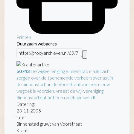
Printen
Duurzaam webadres
50743
De wijkvereniging Binnenstad maakt zich
zorgen over de toenemende verkeersoverlast in
de binnenstad, nu de Voorstraat van een nieuw
wegdek is voorzien, vreest de wijkvereniging
Binnenstad dat het een racebaan wordt
Datering
:
23-11-2005
Titel:
Binnenstad gruwt van Voorstraat
Krant: