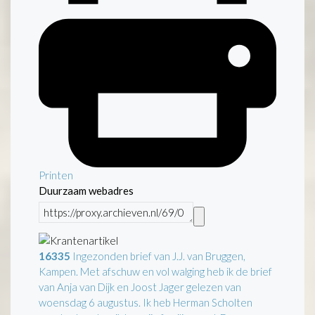
Printen
Duurzaam webadres
16335
Ingezonden brief van J.J. van Bruggen,
Kampen. Met afschuw en vol walging heb ik de brief
van Anja van Dijk en Joost Jager gelezen van
woensdag 6 augustus. Ik heb Herman Scholten