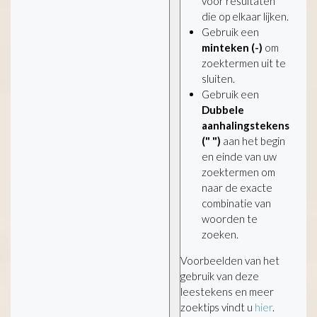
voor resultaten
die op elkaar lijken.
Gebruik een
minteken (-)
om
zoektermen uit te
sluiten.
Gebruik een
Dubbele
aanhalingstekens
(" ")
aan het begin
en einde van uw
zoektermen om
naar de exacte
combinatie van
woorden te
zoeken.
Voorbeelden van het
gebruik van deze
leestekens en meer
zoektips vindt u
hier
.