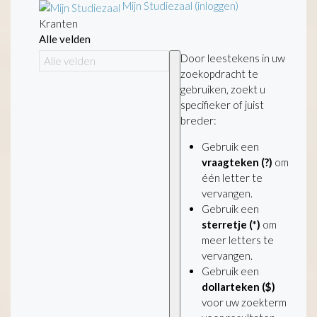
Mijn Studiezaal (inloggen)
Kranten
Alle velden
Door leestekens in uw
zoekopdracht te
gebruiken, zoekt u
specifieker of juist
breder:
Gebruik een
vraagteken (?)
om
één letter te
vervangen.
Gebruik een
sterretje (*)
om
meer letters te
vervangen.
Gebruik een
dollarteken ($)
voor uw zoekterm