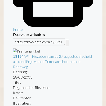
Printen
Duurzaam webadres
18124
Wim Riezebos nam op 27 augustus afscheid
als conciërge van de Trimaranschool aan de
Rondweg
Datering
:
28-08-2003
Titel:
Dag, meester Riezebos
Krant:
De Stentor
Illustraties: