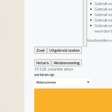
Gebruik e
Gebruik e
Gebruik e
Gebruik e
Gebruik e
woorden t
Voorbeelden va
Zoek
Uitgebreid zoeken
Notaris
Aktebenoeming
19.528
notariële akten
sorteren op: