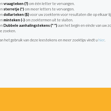
en
vraagteken (?)
om één letter te vervangen.
en
sterretje (*)
om meer letters te vervangen.
en
dollarteken ($)
voor uw zoekterm voor resultaten die op elkaar lij
en
minteken (-)
om zoektermen uit te sluiten.
en
Dubbele aanhalingstekens (" ")
aan het begin en einde van uw z
e zoeken.
n het gebruik van deze leestekens en meer zoektips vindt u
hier
.