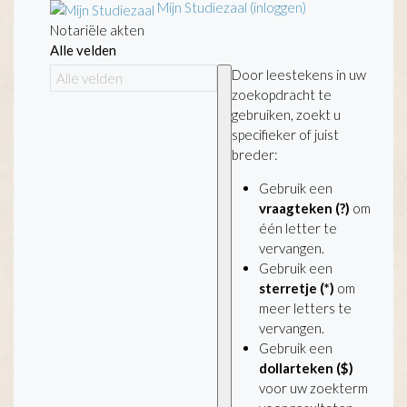
Mijn Studiezaal (inloggen)
Notariële akten
Alle velden
Door leestekens in uw
zoekopdracht te
gebruiken, zoekt u
specifieker of juist
breder:
Gebruik een
vraagteken (?)
om
één letter te
vervangen.
Gebruik een
sterretje (*)
om
meer letters te
vervangen.
Gebruik een
dollarteken ($)
voor uw zoekterm