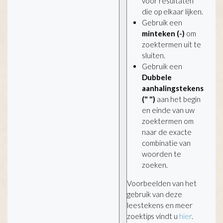
voor resultaten
die op elkaar lijken.
Gebruik een
minteken (-)
om
zoektermen uit te
sluiten.
Gebruik een
Dubbele
aanhalingstekens
(" ")
aan het begin
en einde van uw
zoektermen om
naar de exacte
combinatie van
woorden te
zoeken.
Voorbeelden van het
gebruik van deze
leestekens en meer
zoektips vindt u
hier
.