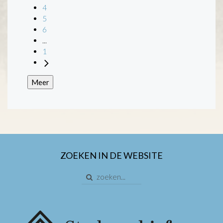
4
5
6
...
1
Meer
ZOEKEN IN DE WEBSITE